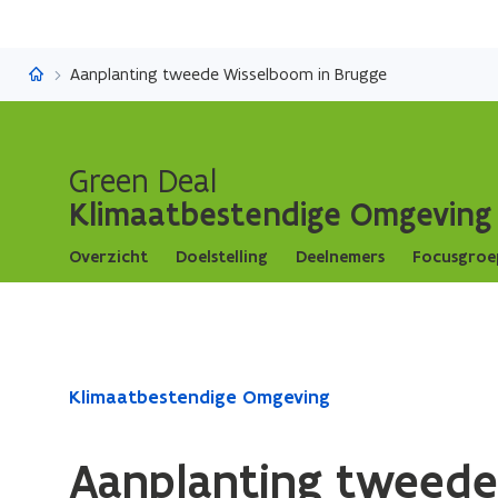
Klimaatbestendige Omgeving
Aanplanting tweede Wisselboom in Brugge
Green Deal
Klimaatbestendige Omgeving
Overzicht
Doelstelling
Deelnemers
Focusgroe
Gedaan
Klimaatbestendige Omgeving
met
laden.
Aanplanting tweede
U