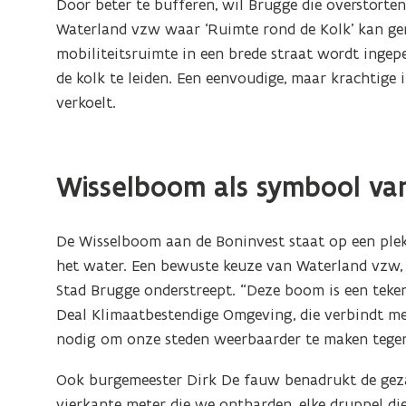
Door beter te bufferen, wil Brugge die overstort
Waterland vzw waar ‘Ruimte rond de Kolk’ kan ge
mobiliteitsruimte in een brede straat wordt ingep
de kolk te leiden. Een eenvoudige, maar krachtige 
verkoelt.
Wisselboom als symbool v
De Wisselboom aan de Boninvest staat op een ple
het water. Een bewuste keuze van Waterland vzw,
Stad Brugge onderstreept. “Deze boom is een teken 
Deal Klimaatbestendige Omgeving, die verbindt me
nodig om onze steden weerbaarder te maken tegen
Ook burgemeester Dirk De fauw benadrukt de gezame
vierkante meter die we ontharden, elke druppel die