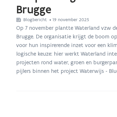
bevindt
Brugge
zich
op:
Blogbericht
 •
19 november 2025
Aanplanting
Op 7 november plantte Waterland vzw d
tweede
Brugge. De organisatie krijgt de boom op
Wisselboom
voor hun inspirerende inzet voor een kli
in
logische keuze: hier werkt Waterland int
Brugge
projecten rond water, groen en burgerpar
pijlers binnen het project Waterwijs - Bl