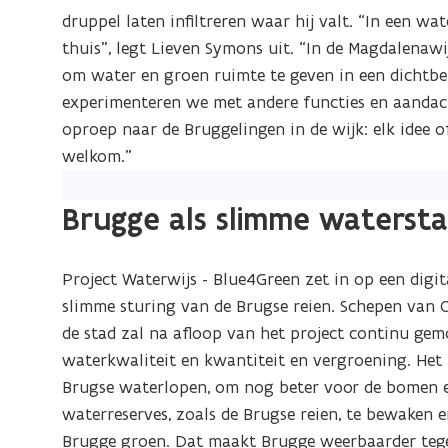
n
druppel laten infiltreren waar hij valt. “In een w
n
thuis”, legt Lieven Symons uit. “In de Magdalenaw
i
om water en groen ruimte te geven in een dichtb
e
experimenteren we met andere functies en aandac
u
oproep naar de Bruggelingen in de wijk: elk idee of
w
welkom.”
v
e
Brugge als slimme waterst
n
s
t
Project Waterwijs - Blue4Green zet in op een digi
e
slimme sturing van de Brugse reien. Schepen va
r
de stad zal na afloop van het project continu ge
)
waterkwaliteit en kwantiteit en vergroening. Het
Brugse waterlopen, om nog beter voor de bomen en
waterreserves, zoals de Brugse reien, te bewaken e
Brugge groen. Dat maakt Brugge weerbaarder tege