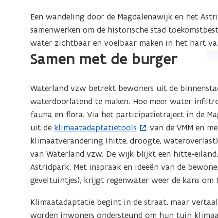
Een wandeling door de Magdalenawijk en het Astri
samenwerken om de historische stad toekomstbeste
water zichtbaar en voelbaar maken in het hart va
Samen met de burger
Waterland vzw betrekt bewoners uit de binnensta
waterdoorlatend te maken. Hoe meer water infiltr
fauna en flora. Via het participatietraject in de 
uit de
klimaatadaptatietools
van de VMM en met
(
klimaatverandering (hitte, droogte, wateroverlast
o
van Waterland vzw. De wijk blijkt een hitte-eiland
p
Astridpark. Met inspraak en ideeën van de bewone
e
geveltuintjes), krijgt regenwater weer de kans om te
n
t
Klimaatadaptatie begint in de straat, maar vertaal
i
worden inwoners ondersteund om hun tuin klimaatr