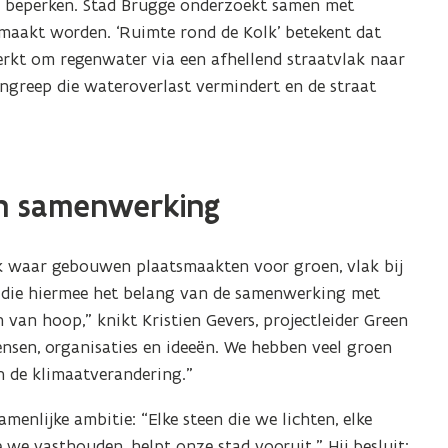
en beperken. Stad Brugge onderzoekt samen met
maakt worden. ‘Ruimte rond de Kolk’ betekent dat
erkt om regenwater via een afhellend straatvlak naar
ingreep die wateroverlast vermindert en de straat
an samenwerking
k waar gebouwen plaatsmaakten voor groen, vlak bij
 die hiermee het belang van de samenwerking met
van hoop,” knikt Kristien Gevers, projectleider Green
nsen, organisaties en ideeën. We hebben veel groen
 de klimaatverandering.”
nlijke ambitie: “Elke steen die we lichten, elke
 we vasthouden, helpt onze stad vooruit.” Hij besluit: