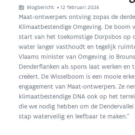
bevindt
Blogbericht
 •
12 februari 2026
zich
Maat-ontwerpers ontving zopas de derde
op:
Klimaatbestendige Omgeving. De boom we
Derde
start van het toekomstige Dorpsbos op 
Wisselboom
geplant
water langer vasthoudt en tegelijk ruimt
in
Vlaams minister van Omgeving Jo Brouns
Roosdaal
Denderflanken als spons laat werken en 
creëert. De Wisselboom is een mooie erk
engagement van Maat-ontwerpers. Ze nem
klimaatbestendige DNA ook op het terrein
die we nodig hebben om de Dendervallei 
stap waterveilig en leefbaar te maken.”