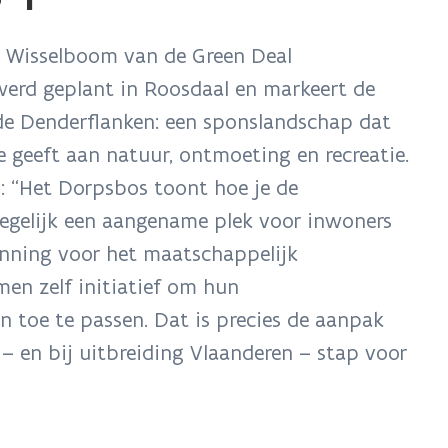
s
t
 Wisselboom van de Green Deal
rd geplant in Roosdaal en markeert de
r
de Denderflanken: een sponslandschap dat
e geeft aan natuur, ontmoeting en recreatie.
: “Het Dorpsbos toont hoe je de
tegelijk een aangename plek voor inwoners
enning voor het maatschappelijk
en zelf initiatief om hun
 toe te passen. Dat is precies de aanpak
– en bij uitbreiding Vlaanderen – stap voor