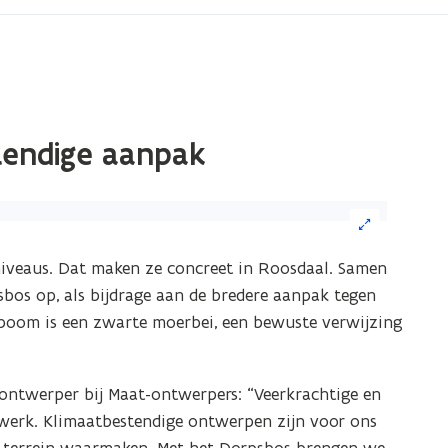
tendige aanpak
ik
lniveaus. Dat maken ze concreet in Roosdaal. Samen
eelding
bos op, als bijdrage aan de bredere aanpak tegen
or
 boom is een zwarte moerbei, een bewuste verwijzing
n
grote
 ontwerper bij Maat-ontwerpers:
“Veerkrachtige en
ergave)
werk. Klimaatbestendige ontwerpen zijn voor ons
et terrein waarmaken. Met het Dorpsbos brengen we