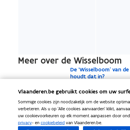
Meer over de Wisselboom
D
De ‘Wisselboom’ van de
D
e
houdt dat in?
e
‘
‘
Met deze prestigieuze prij
W
Vlaanderen.be gebruikt cookies om uw surfe
W
vooruitstrevende inspanni
i
i
Sommige cookies zijn noodzakelijk om de website optimaal
klimaatadaptatie.
s
s
verbeteren. Als u op 'Alle cookies aanvaarden' klikt, aanva
s
uw cookievoorkeuren op elk moment aanpassen door ondera
s
e
privacy
- en
cookiebeleid
van Vlaanderen.be.
e
l
F
L
K
Deel deze pagina