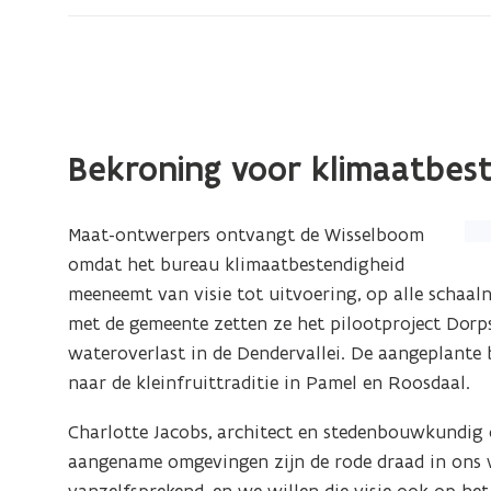
Bekroning voor klimaatbes
(Kl
Maat-ontwerpers ontvangt de Wisselboom
op
omdat het bureau klimaatbestendigheid
de
meeneemt van visie tot uitvoering, op alle schaa
afb
met de gemeente zetten ze het pilootproject Dorps
vo
wateroverlast in de Dendervallei. De aangeplante
ee
naar de kleinfruittraditie in Pamel en Roosdaal.
ver
Charlotte Jacobs, architect en stedenbouwkundig
we
aangename omgevingen zijn de rode draad in ons 
vanzelfsprekend, en we willen die visie ook op h