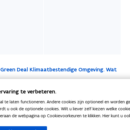
 Green Deal Klimaatbestendige Omgeving. Wat
s erkennen de deelnemers van de Green Deal de
rvaring te verbeteren.
ngen van de winnaars op het gebied van
 te laten functioneren. Andere cookies zijn optioneel en worden g
ardt u ook de optionele cookies. Wilt u liever zelf kiezen welke cook
an de webpagina op Cookievoorkeuren te klikken. Hier kunt u ook 