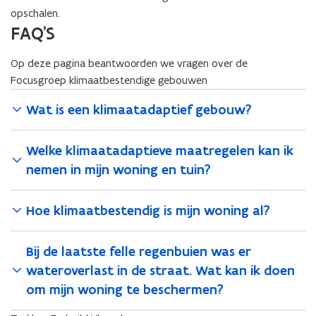
j
e
opschalen.
e
c
FAQ'S
c
t
t
:
:
Op deze pagina beantwoorden we vragen over de
C
C
Focusgroep klimaatbestendige gebouwen
A
A
S
S
Wat is een klimaatadaptief gebouw?
C
C
O
O
-
Welke klimaatadaptieve maatregelen kan ik
-
C
C
nemen in mijn woning en tuin?
a
a
r
r
b
Hoe klimaatbestendig is mijn woning al?
b
o
o
n
n
S
Bij de laatste felle regenbuien was er
S
i
wateroverlast in de straat. Wat kan ik doen
i
n
n
om mijn woning te beschermen?
k
k
C
C