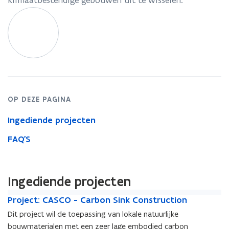
klimaatbestendige gebouwen uit te wisselen.
OP DEZE PAGINA
Ingediende projecten
FAQ'S
Ingediende projecten
P
P
Project: CASCO - Carbon Sink Construction
r
r
Dit project wil de toepassing van lokale natuurlijke
o
o
bouwmaterialen met een zeer lage embodied carbon
j