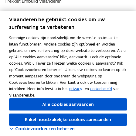
Trekker: Embuild Vlaanderen
o
o
n
n
s
s
Vlaanderen.be gebruikt cookies om uw
t
t
surfervaring te verbeteren.
r
r
u
u
Sommige cookies zijn noodzakelijk om de website optimaal te
c
c
laten functioneren. Andere cookies zijn optioneel en worden
t
t
gebruikt om uw surfervaring op deze website te verbeteren. Als u
Trekker: Buildwise
i
i
op 'Alle cookies aanvaarden' klikt, aanvaardt u ook de optionele
o
o
cookies. Wilt u liever zelf kiezen welke cookies u aanvaardt? Klik
n
n
op 'Cookievoorkeuren beheren'. U kunt uw cookievoorkeuren op elk
moment aanpassen door onderaan de webpagina op
Cookievoorkeuren te klikken. Hier kunt u ook uw toestemming
intrekken. Meer info leest u in het
privacy
- en
cookiebeleid
van
Vlaanderen.be.
Alle cookies aanvaarden
Deel deze pagina
Enkel noodzakelijke cookies aanvaarden
F
L
K
Cookievoorkeuren beheren
a
i
o