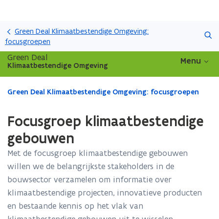
Overslaan
Zoeken
en
Green Deal Klimaatbestendige Omgeving:
naar
focusgroepen
de
Green Deal
Menu
inhoud
Klimaatbestendige Omgeving
gaan
Gedaan
Green Deal Klimaatbestendige Omgeving: focusgroepen
met
laden.
Focusgroep klimaatbestendige
U
bevindt
gebouwen
zich
Met de focusgroep klimaatbestendige gebouwen
op:
Focusgroep
willen we de belangrijkste stakeholders in de
klimaatbestendige
bouwsector verzamelen om informatie over
gebouwen
klimaatbestendige projecten, innovatieve producten
en bestaande kennis op het vlak van