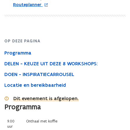
o
Routeplanner
p
e
n
t
i
n
OP DEZE PAGINA
n
Programma
i
e
DELEN - KEUZE UIT DEZE 8 WORKSHOPS:
u
w
DOEN - INSPIRATIECARROUSEL
v
e
Locatie en bereikbaarheid
n
s
Dit evenement is afgelopen.
t
Programma
e
r
9.00
Onthaal met koffie
uur