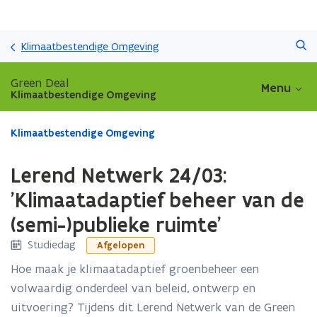
Overslaan
Zoeken
en
Klimaatbestendige Omgeving
naar
de
Green Deal
Menu
inhoud
Klimaatbestendige Omgeving
gaan
Gedaan
Klimaatbestendige Omgeving
met
laden.
Lerend Netwerk 24/03:
U
bevindt
'Klimaatadaptief beheer van de
zich
(semi-)publieke ruimte'
op:
Lerend
Studiedag
Afgelopen
Netwerk
24/03:
Hoe maak je klimaatadaptief groenbeheer een
'Klimaatadaptief
volwaardig onderdeel van beleid, ontwerp en
beheer
uitvoering? Tijdens dit Lerend Netwerk van de Green
van