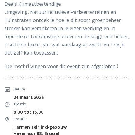
de
Deals Klimaatbestendige
(semi-)publieke
Omgeving, Natuurinclusieve Parkeerterreinen en
ruimte'
Tuinstraten ontdek je hoe je dit soort groenbeheer
sterker kan verankeren in je eigen werking en in
lopende of toekomstige projecten. Je krijgt een helder,
praktisch beeld van wat vandaag al werkt en hoe je
dat zelf kan toepassen.
(De inschrijvingen voor dit event zijn afgesloten.)
Datum
24 maart 2026
Tijdstip
8.00 tot 16.00
Locatie
Herman Teirlinckgebouw
Havenlaan 88, Brussel