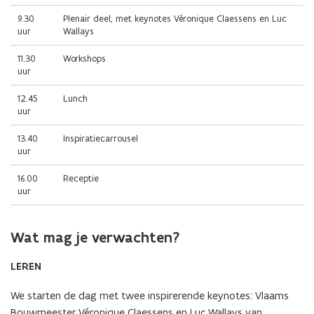
9.30
Plenair deel, met keynotes Véronique Claessens en Luc
uur
Wallays
11.30
Workshops
uur
12.45
Lunch
uur
13.40
Inspiratiecarrousel
uur
16.00
Receptie
uur
Wat mag je verwachten?
LEREN
We starten de dag met twee inspirerende keynotes: Vlaams
Bouwmeester Véronique Claessens en Luc Wallays van