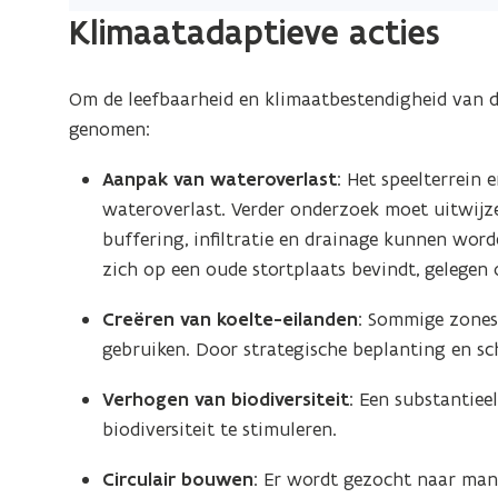
a
b
Klimaatadaptieve acties
e
t
s
b
t
e
Om de leefbaarheid en klimaatbestendigheid van d
e
s
genomen:
n
t
d
Aanpak van wateroverlast
: Het speelterrei
e
i
wateroverlast. Verder onderzoek moet uitwijze
n
g
buffering, infiltratie en drainage kunnen word
d
e
zich op een oude stortplaats bevindt, gelegen o
p
i
u
g
Creëren van koelte-eilanden
: Sommige zones 
b
e
gebruiken. Door strategische beplanting en sc
l
p
i
u
Verhogen van biodiversiteit
: Een substantiee
e
b
biodiversiteit te stimuleren.
k
l
e
Circulair bouwen
: Er wordt gezocht naar man
i
r