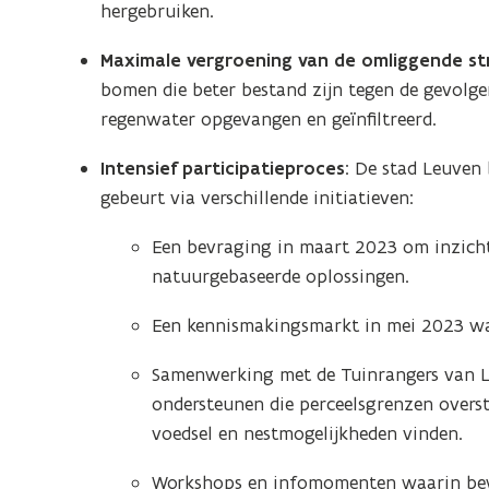
hergebruiken.
u
e
i
k
Maximale vergroening van de omliggende st
m
e
bomen die beter bestand zijn tegen de gevolg
t
r
e
regenwater opgevangen en geïnfiltreerd.
u
i
Intensief participatieproces
: De stad Leuven
m
gebeurt via verschillende initiatieven:
t
Een bevraging in maart 2023 om inzicht
e
natuurgebaseerde oplossingen.
Een kennismakingsmarkt in mei 2023 wa
Samenwerking met de Tuinrangers van Leu
ondersteunen die perceelsgrenzen overst
voedsel en nestmogelijkheden vinden.
Workshops en infomomenten waarin bew