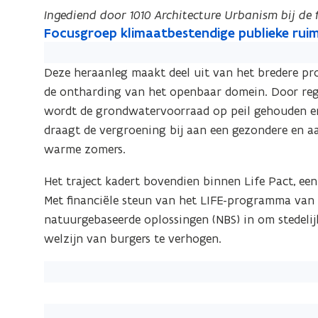
Ingediend door 1010 Architecture Urbanism bij de 
F
Focusgroep klimaatbestendige publieke rui
F
o
o
c
c
Deze heraanleg maakt deel uit van het bredere pro
u
u
de ontharding van het openbaar domein. Door rege
s
s
wordt de grondwatervoorraad op peil gehouden en
g
g
draagt de vergroening bij aan een gezondere en a
r
r
warme zomers.
o
o
e
Het traject kadert bovendien binnen Life Pact, ee
p
e
Met financiële steun van het LIFE-programma van d
k
p
l
natuurgebaseerde oplossingen (NBS) in om stedelij
k
i
welzijn van burgers te verhogen.
l
m
i
a
m
a
a
t