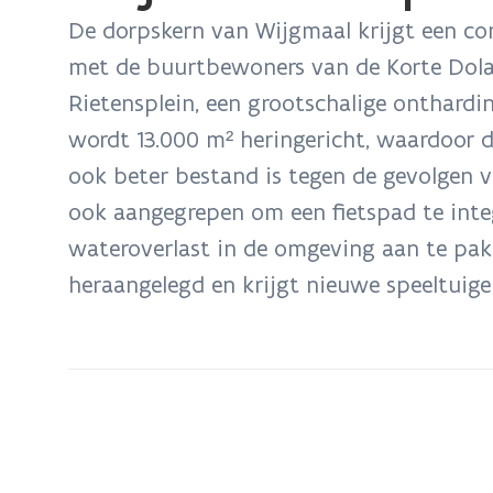
bevindt
De dorpskern van Wijgmaal krijgt een c
zich
met de buurtbewoners van de Korte Dolag
op:
Rietensplein, een grootschalige onthardi
Project:
Rietensplein,
wordt 13.000 m² heringericht, waardoor 
Leuven
ook beter bestand is tegen de gevolgen 
ook aangegrepen om een fietspad te integ
wateroverlast in de omgeving aan te pak
heraangelegd en krijgt nieuwe speeltuige