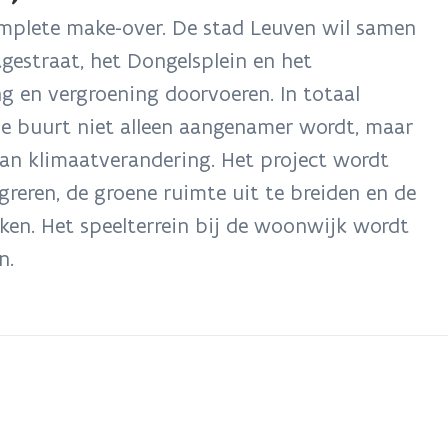
omplete make-over. De stad Leuven wil samen
s
t
estraat, het Dongelsplein en het
r
ng en vergroening doorvoeren. In totaal
de buurt niet alleen aangenamer wordt, maar
van klimaatverandering. Het project wordt
reren, de groene ruimte uit te breiden en de
ken. Het speelterrein bij de woonwijk wordt
n.