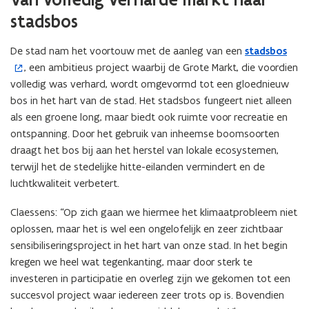
stadsbos
De stad nam het voortouw met de aanleg van een
stadsbos
(
, een ambitieus project waarbij de Grote Markt, die voordien
o
volledig was verhard, wordt omgevormd tot een gloednieuw
p
bos in het hart van de stad. Het stadsbos fungeert niet alleen
e
als een groene long, maar biedt ook ruimte voor recreatie en
n
ontspanning. Door het gebruik van inheemse boomsoorten
t
draagt het bos bij aan het herstel van lokale ecosystemen,
i
terwijl het de stedelijke hitte-eilanden vermindert en de
n
luchtkwaliteit verbetert.
n
i
Claessens: “Op zich gaan we hiermee het klimaatprobleem niet
e
oplossen, maar het is wel een ongelofelijk en zeer zichtbaar
u
sensibiliseringsproject in het hart van onze stad. In het begin
w
kregen we heel wat tegenkanting, maar door sterk te
v
investeren in participatie en overleg zijn we gekomen tot een
e
succesvol project waar iedereen zeer trots op is. Bovendien
n