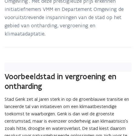
Omgeving’. Met deze prestigieuze prijs erkennen
van
initiatiefnemers VMM en Departement Omgeving de
de
'Green
vooruitstrevende inspanningen van de stad op het
Deal
gebied van ontharding, vergroening en
Klimaatbestendige
klimaatadaptatie.
Omgeving'
Voorbeeldstad in vergroening en
ontharding
Stad Genk zet al jaren sterk in op de groenblauwe transitie en
lanceerde tal van initiatieven om een klimaatbestendige
toekomst te waarborgen. Genk is dan wel de groenste
centrumstad, maar is evenzeer onderhevig aan klimaatrisico’s
zoals hitte, droogte en wateroverlast. De stad kiest daarom
resoluut voor natuurgebaseerde oplossingen om zich voor te