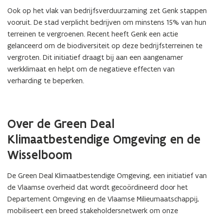
i
Ook op het vlak van bedrijfsverduurzaming zet Genk stappen
n
vooruit. De stad verplicht bedrijven om minstens 15% van hun
n
terreinen te vergroenen. Recent heeft Genk een actie
i
gelanceerd om de biodiversiteit op deze bedrijfsterreinen te
e
vergroten. Dit initiatief draagt bij aan een aangenamer
u
werkklimaat en helpt om de negatieve effecten van
w
verharding te beperken.
v
e
n
s
Over de Green Deal
t
Klimaatbestendige Omgeving en de
e
Wisselboom
r
)
De Green Deal Klimaatbestendige Omgeving, een initiatief van
de Vlaamse overheid dat wordt gecoördineerd door het
Departement Omgeving en de Vlaamse Milieumaatschappij,
mobiliseert een breed stakeholdersnetwerk om onze