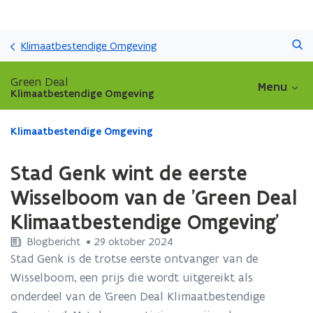
Overslaan
Zoeken
en
Klimaatbestendige Omgeving
naar
de
Green Deal
Menu
inhoud
Klimaatbestendige Omgeving
gaan
Gedaan
Klimaatbestendige Omgeving
met
laden.
Stad Genk wint de eerste
U
bevindt
Wisselboom van de 'Green Deal
zich
Klimaatbestendige Omgeving'
op:
Stad
Blogbericht
 •
29 oktober 2024
Genk
Stad Genk is de trotse eerste ontvanger van de
wint
Wisselboom, een prijs die wordt uitgereikt als
de
eerste
onderdeel van de ‘Green Deal Klimaatbestendige
Wisselboom