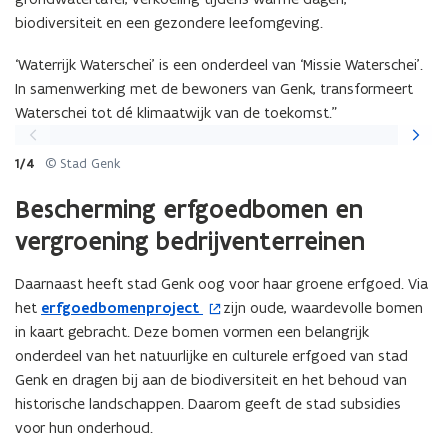
n
biodiversiteit en een gezondere leefomgeving.
i
e
‘Waterrijk Waterschei’ is een onderdeel van ‘Missie Waterschei’.
u
In samenwerking met de bewoners van Genk, transformeert
w
Waterschei tot dé klimaatwijk van de toekomst.”
v
Vorige
Volgen
e
slide
slide
1/4
© Stad Genk
n
s
Bescherming erfgoedbomen en
t
vergroening bedrijventerreinen
e
r
Daarnaast heeft stad Genk oog voor haar groene erfgoed. Via
)
het
erfgoedbomenproject
zijn oude, waardevolle bomen
(
in kaart gebracht. Deze bomen vormen een belangrijk
o
onderdeel van het natuurlijke en culturele erfgoed van stad
p
Genk en dragen bij aan de biodiversiteit en het behoud van
e
historische landschappen. Daarom geeft de stad subsidies
n
voor hun onderhoud.
t