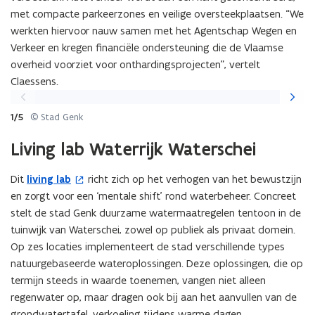
met compacte parkeerzones en veilige oversteekplaatsen. “We
t
werkten hiervoor nauw samen met het Agentschap Wegen en
i
Verkeer en kregen financiële ondersteuning die de Vlaamse
n
overheid voorziet voor onthardingsprojecten”, vertelt
n
Claessens.
i
Vorige
Volgen
e
slide
slide
u
1/5
© Stad Genk
w
Living lab Waterrijk Waterschei
v
e
Dit
living lab
richt zich op het verhogen van het bewustzijn
(
n
en zorgt voor een ‘mentale shift’ rond waterbeheer. Concreet
o
s
stelt de stad Genk duurzame watermaatregelen tentoon in de
p
t
tuinwijk van Waterschei, zowel op publiek als privaat domein.
e
e
Op zes locaties implementeert de stad verschillende types
n
r
natuurgebaseerde wateroplossingen. Deze oplossingen, die op
t
)
termijn steeds in waarde toenemen, vangen niet alleen
i
regenwater op, maar dragen ook bij aan het aanvullen van de
n
grondwatertafel, verkoeling tijdens warme dagen,