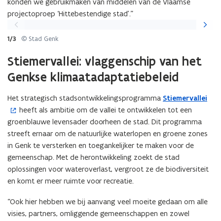
konden we gebruikmaken van middelen van de Vlaamse
s
projectoproep ‘Hittebestendige stad’.”
t
Vorige
Volgen
e
slide
slide
1/3
© Stad Genk
r
)
Stiemervallei: vlaggenschip van het
Genkse klimaatadaptatiebeleid
Het strategisch stadsontwikkelingsprogramma
Stiemervallei
(
heeft als ambitie om de vallei te ontwikkelen tot een
o
groenblauwe levensader doorheen de stad. Dit programma
p
streeft ernaar om de natuurlijke waterlopen en groene zones
e
in Genk te versterken en toegankelijker te maken voor de
n
gemeenschap. Met de herontwikkeling zoekt de stad
t
oplossingen voor wateroverlast, vergroot ze de biodiversiteit
i
en komt er meer ruimte voor recreatie.
n
n
“Ook hier hebben we bij aanvang veel moeite gedaan om alle
i
visies, partners, omliggende gemeenschappen en zowel
e