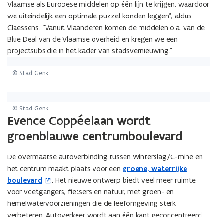
Vlaamse als Europese middelen op één lijn te krijgen, waardoor
u
we uiteindelijk een optimale puzzel konden leggen”, aldus
w
Claessens. “Vanuit Vlaanderen komen de middelen o.a. van de
v
Blue Deal van de Vlaamse overheid en kregen we een
e
projectsubsidie in het kader van stadsvernieuwing.”
n
s
© Stad Genk
t
e
r
© Stad Genk
)
Evence Coppéelaan wordt
groenblauwe centrumboulevard
De overmaatse autoverbinding tussen Winterslag/C-mine en
het centrum maakt plaats voor een
groene, waterrijke
(
boulevard
. Het nieuwe ontwerp biedt veel meer ruimte
o
voor voetgangers, fietsers en natuur, met groen- en
p
hemelwatervoorzieningen die de leefomgeving sterk
e
verbeteren. Autoverkeer wordt aan één kant geconcentreerd,
n