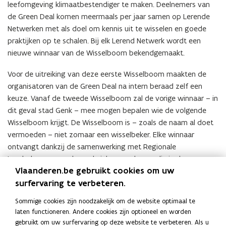
leefomgeving klimaatbestendiger te maken. Deelnemers van
de Green Deal komen meermaals per jaar samen op Lerende
Netwerken met als doel om kennis uit te wisselen en goede
praktijken op te schalen. Bij elk Lerend Netwerk wordt een
nieuwe winnaar van de Wisselboom bekendgemaakt.
Voor de uitreiking van deze eerste Wisselboom maakten de
organisatoren van de Green Deal na intern beraad zelf een
keuze. Vanaf de tweede Wisselboom zal de vorige winnaar – in
dit geval stad Genk – mee mogen bepalen wie de volgende
Wisselboom krijgt. De Wisselboom is – zoals de naam al doet
vermoeden – niet zomaar een wisselbeker. Elke winnaar
ontvangt dankzij de samenwerking met Regionale
Landschappen een levende inheemse boom die in de
Vlaanderen.be gebruikt cookies om uw
toekomst zal bijdragen aan een groenere en meer
surfervaring te verbeteren.
klimaatbestendige omgeving. De winnaar mag zelf bepalen
waar deze wordt aangeplant.
Sommige cookies zijn noodzakelijk om de website optimaal te
Op de hoogte blijven van
laten functioneren. Andere cookies zijn optioneel en worden
toekomstige activiteiten binnen de
gebruikt om uw surfervaring op deze website te verbeteren. Als u