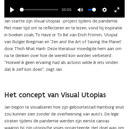
00:00
Play
Mute
Settings
Enter
Jan startte zijn Visual Utopias -project tijdens de pandemie.
fullsc
Met meer tijd om te reflecteren en te lezen, vond hij inspiratie
in boeken zoals ‘To Have or To Be’ van Erich Fromm, ‘Utopia’
van Rutger Bregman en ‘Zen and the Art of Saving the Planet’
door Thich Nhat Hanh. Deze literatuur moedigde hem aan om
na te denken over hoe de wereld kon worden verbeterd .
“Hoewel ik geen ervaring had als activist wilde ik iets vinden
dat ik zelf kon doen”, zegt Jan.
Het concept van Visual Utopias
Jan begon te visualiseren hoe zijn geboortestad Hamburg eruit
zou kunnen zien zonder de overheersing van auto’s. De lege
straten tijdens de pandemie werden zijn eerste canvas
waarop hij zijn utopische visies projecteerde. Het doel was om