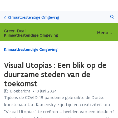
Overslaan
Zoeken
en
Klimaatbestendige Omgeving
naar
de
Green Deal
Menu
inhoud
Klimaatbestendige Omgeving
gaan
Gedaan
Klimaatbestendige Omgeving
met
laden.
Visual Utopias : Een blik op de
U
bevindt
duurzame steden van de
zich
toekomst
op:
Visual
Blogbericht
 •
10 juni 2024
Utopias
Tijdens de COVID-19 pandemie gebruikte de Duitse
:
kunstenaar Jan Kamensky zijn tijd en creativiteit om
Een
blik
“Visual Utopias” te creëren – beelden van een ideale of
op