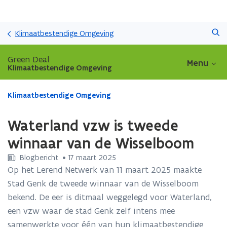
Overslaan
Zoeken
en
Klimaatbestendige Omgeving
naar
de
Green Deal
Menu
inhoud
Klimaatbestendige Omgeving
gaan
Gedaan
Klimaatbestendige Omgeving
met
laden.
Waterland vzw is tweede
U
bevindt
winnaar van de Wisselboom
zich
Blogbericht
 •
17 maart 2025
op:
Waterland
Op het Lerend Netwerk van 11 maart 2025 maakte
vzw
Stad Genk de tweede winnaar van de Wisselboom
is
bekend. De eer is ditmaal weggelegd voor Waterland,
tweede
een vzw waar de stad Genk zelf intens mee
winnaar
van
samenwerkte voor één van hun klimaatbestendige