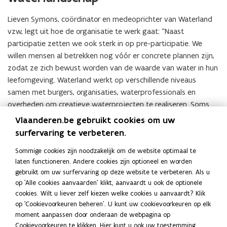
Lieven Symons, coördinator en medeoprichter van Waterland
vzw, legt uit hoe de organisatie te werk gaat: “Naast
participatie zetten we ook sterk in op pre-participatie. We
willen mensen al betrekken nog vóór er concrete plannen zijn,
zodat ze zich bewust worden van de waarde van water in hun
leefomgeving. Waterland werkt op verschillende niveaus
samen met burgers, organisaties, waterprofessionals en
overheden om creatieve waterprojecten te realiseren. Soms
letterlijk, zoals met ons tijdelijke openluchtzwemproject aan
Vlaanderen.be gebruikt cookies om uw
de voet van het MAS in Antwerpen. Maar ook met grotere
surfervaring te verbeteren.
initiatieven zoals de ontwikkeling van waterwijken in Genk en
Sommige cookies zijn noodzakelijk om de website optimaal te
Brugge. Door samen te werken, zetten we stappen richting
laten functioneren. Andere cookies zijn optioneel en worden
een Vlaanderen waar water opnieuw een centrale rol speelt.”
gebruikt om uw surfervaring op deze website te verbeteren. Als u
op 'Alle cookies aanvaarden' klikt, aanvaardt u ook de optionele
Met de Wisselboom erkent Stad Genk de impact van Waterland
cookies. Wilt u liever zelf kiezen welke cookies u aanvaardt? Klik
vzw op de stad en de bredere regio. Hun innovatieve aanpak
op 'Cookievoorkeuren beheren'. U kunt uw cookievoorkeuren op elk
en verbindende rol tussen burgers en beleidsmakers tonen hoe
moment aanpassen door onderaan de webpagina op
water niet alleen een uitdaging, maar vooral een kans is voor
Cookievoorkeuren te klikken. Hier kunt u ook uw toestemming