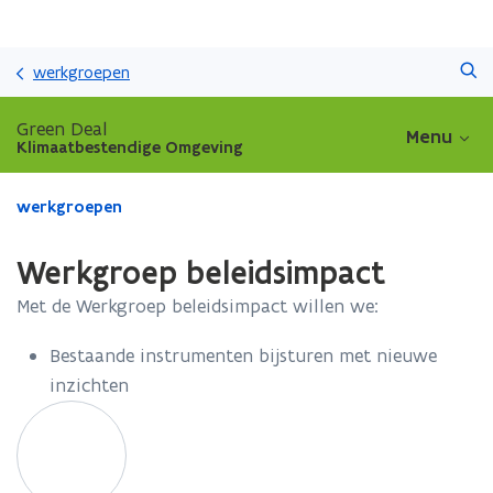
Overslaan
Zoeken
en
werkgroepen
naar
de
Green Deal
Menu
inhoud
Klimaatbestendige Omgeving
gaan
Gedaan
werkgroepen
met
laden.
Werkgroep beleidsimpact
U
bevindt
Met de Werkgroep beleidsimpact willen we:
zich
op:
Bestaande instrumenten bijsturen met nieuwe
Werkgroep
inzichten
beleidsimpact