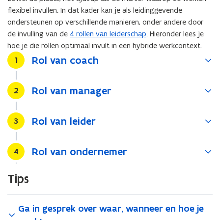
flexibel invullen. In dat kader kan je als leidinggevende
ondersteunen op verschillende manieren, onder andere door
de invulling van de
4 rollen van leiderschap
. Hieronder lees je
hoe je die rollen optimaal invult in een hybride werkcontext.
Rol van coach
Stap
1
Rol van manager
Stap
2
Rol van leider
Stap
3
Rol van ondernemer
Stap
4
Tips
Ga in gesprek over waar, wanneer en hoe je