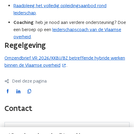
Raadpleeg het volledig opleidingsaanbod rond
leiderschap
.
Coaching
: heb je nood aan verdere ondersteuning? Doe
een beroep op een
leiderschapscoach van de Vlaamse
overheid
.
Regelgeving
Omzendbrief VR 2026/KKBJ/BZ betreffende hybride werken
(
binnen de Vlaamse overheid
.
o
p
e
Deel deze pagina
n
F
L
K
t
a
i
o
i
c
n
p
Contact
n
e
k
i
n
b
e
e
i
o
d
e
e
Meer informatie of een vraag?
o
i
r