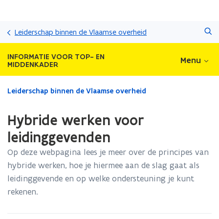
Overslaan
Zoeken
en
Leiderschap binnen de Vlaamse overheid
naar
de
INFORMATIE VOOR TOP- EN
Menu
inhoud
MIDDENKADER
gaan
Gedaan
Leiderschap binnen de Vlaamse overheid
met
laden.
Hybride werken voor
U
bevindt
leidinggevenden
zich
Op deze webpagina lees je meer over de principes van
op:
Hybride
hybride werken, hoe je hiermee aan de slag gaat als
werken
leidinggevende en op welke ondersteuning je kunt
voor
rekenen.
leidinggevenden