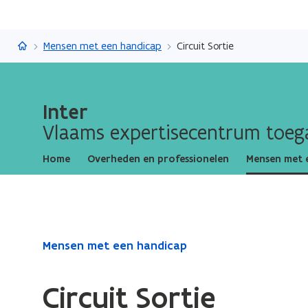
Inter
Mensen met een handicap
Circuit Sortie
Inter
Vlaams expertisecentrum toega
Home
Overheden en professionelen
Mensen met 
Gedaan
Mensen met een handicap
met
laden.
Circuit Sortie
U