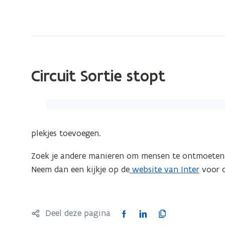
bevindt
zich
op:
Circuit
Sortie
Circuit Sortie stopt
(Klik
op
de
plekjes toevoegen.
afbeelding
Zoek je andere manieren om mensen te ontmoeten 
voor
Neem dan een kijkje op de
website van Inter
voor d
een
vergrote
weergave)
F
L
K
Deel deze pagina