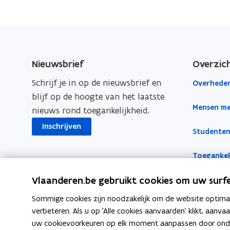
a
i
o
c
n
p
e
k
i
b
e
e
o
d
e
Nieuwsbrief
Overzic
o
i
r
Schrijf je in op de nieuwsbrief en
Overheden
k
n
l
blijf op de hoogte van het laatste
o
o
i
Mensen me
nieuws rond toegankelijkheid.
p
p
n
e
e
k
Inschrijven
Studenten
n
n
n
t
t
a
Toegankeli
i
i
a
Vlaanderen.be gebruikt cookies om uw surfe
n
n
r
n
n
k
Sommige cookies zijn noodzakelijk om de website optimaal
i
i
l
verbeteren. Als u op 'Alle cookies aanvaarden' klikt, aanva
e
e
e
uw cookievoorkeuren op elk moment aanpassen door ondera