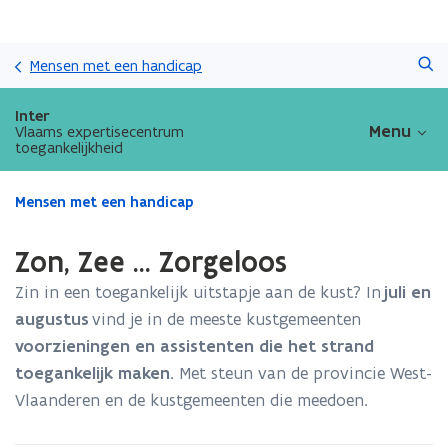
Overslaan
Zoeken
en
Mensen met een handicap
naar
de
Inter
inhoud
Menu
Vlaams expertisecentrum
toegankelijkheid
gaan
Gedaan
Mensen met een handicap
met
laden.
Zon, Zee ... Zorgeloos
U
bevindt
Zin in een toegankelijk uitstapje aan de kust? In
juli en
zich
augustus
vind je in de meeste kustgemeenten
op:
voorzieningen en assistenten die het
strand
Zon,
Zee
toegankelijk maken.
Met steun van de provincie West-
...
Vlaanderen en de kustgemeenten die meedoen.
Zorgeloos