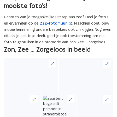
mooiste foto’s!
Genoten van je toegankelijke uitstap aan zee? Deel je foto’s
en ervaringen op de
ZZZ-fotomuur
. Misschien doet jouw
(
mooie herinnering andere bezoekers ook zin krijgen. Nog even
o
dit, als je een foto deelt, geef je ook toestemming om die
p
foto te gebruiken in de promotie van Zon, Zee … Zorgeloos.
e
Zon, Zee ... Zorgeloos in beeld
n
t
i
n
n
i
e
u
w
v
e