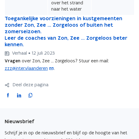
n
s
t
T
Toegankelijke voorzieningen in kustgemeenten
T
e
o
zonder Zon, Zee … Zorgeloos of buiten het
o
r
e
zomerseizoen.
e
g
L
Leer de coaches van Zon, Zee ... Zorgeloos beter
)
g
L
a
e
kennen.
a
e
n
e
n
e
Verhaal • 12 juli 2023
k
r
k
r
Vragen
over Zon, Zee … Zorgeloos? Stuur een mail:
e
d
e
d
zzz@inter.vlaanderen
.
(
l
e
l
e
o
i
c
i
c
j
o
p
j
o
Deel deze pagina
k
a
k
a
e
F
L
K
e
c
e
c
n
a
i
o
v
h
v
h
t
o
e
o
e
c
n
p
i
o
s
o
s
e
k
i
n
Nieuwsbrief
r
v
r
v
b
e
e
u
z
a
z
a
o
d
e
Schrijf je in op de nieuwsbrief en blijf op de hoogte van het
i
n
w
i
n