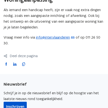
s
n
t
s
Als iemand een handicap heeft, zijn er vaak nog extra dingen
a
t
nodig, zoals een aangepaste inrichting of afwerking. Ook bij
n
e
het ontwerp en de uitvoering van een aangepaste woning kan
d
r
je je laten begeleiden.
o
)
p
Vraag meer info via
info@inter.vlaanderen
of op 011 26 50
(
e
30.
o
n
p
t
e
Deel deze pagina
i
n
F
L
K
n
t
a
i
o
n
i
c
n
p
i
n
e
k
i
e
u
Nieuwsbrief
b
e
e
u
w
o
d
e
w
Schrijf je in op de nieuwsbrief en blijf op de hoogte van het
e
o
i
r
v
laatste nieuws rond toegankelijkheid.
-
k
n
l
e
Inschrijven
m