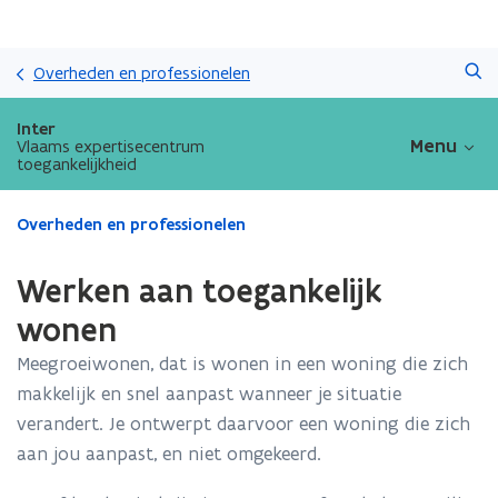
Overslaan
Zoeken
en
Overheden en professionelen
naar
de
Inter
inhoud
Menu
Vlaams expertisecentrum
toegankelijkheid
gaan
Gedaan
Overheden en professionelen
met
laden.
Werken aan toegankelijk
U
bevindt
wonen
zich
Meegroeiwonen, dat is wonen in een woning die zich
op:
Werken
makkelijk en snel aanpast wanneer je situatie
aan
verandert. Je ontwerpt daarvoor een woning die zich
toegankelijk
aan jou aanpast, en niet omgekeerd.
wonen