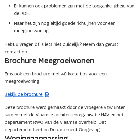
Er kunnen ook problemen zijn met de toegankelijkheid van
t
de PDF.
a
n
Maar het zijn nog altijd goede richtlijnen voor een
d
meegroeiwoning.
o
Hebt u vragen of is iets niet duidelijk? Neem dan gerust
p
contact op.
e
Brochure Meegroeiwonen
n
t
Er is ook een brochure met 40 korte tips voor een
i
meegroeiwoning
n
n
Bekijk de brochure.
(
i
P
e
Deze brochure werd gemaakt door de vroegere vzw Enter
D
u
samen met de Vlaamse architectenorganisatie NAV en het
F
w
departement RWO van de Vlaamse overheid. Dat
b
v
departement heet nu Departement Omgeving.
e
e
Woningaanpassing