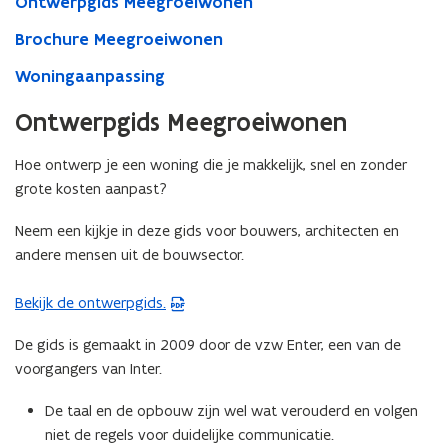
Ontwerpgids Meegroeiwonen
Brochure Meegroeiwonen
Woningaanpassing
Ontwerpgids Meegroeiwonen
Hoe ontwerp je een woning die je makkelijk, snel en zonder
grote kosten aanpast?
Neem een kijkje in deze gids voor bouwers, architecten en
andere mensen uit de bouwsector.
Bekijk de ontwerpgids.
(
P
De gids is gemaakt in 2009 door de vzw Enter, een van de
D
voorgangers van Inter.
F
b
De taal en de opbouw zijn wel wat verouderd en volgen
e
niet de regels voor duidelijke communicatie.
s