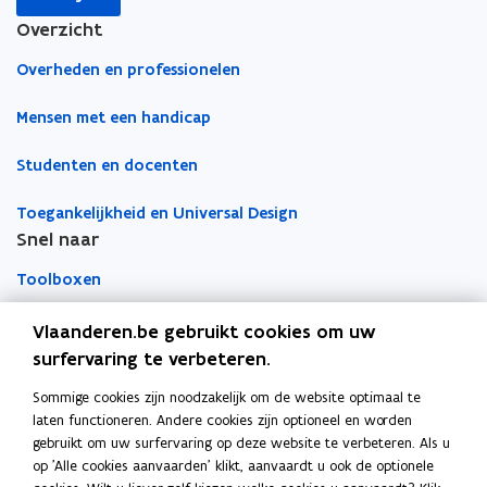
o
o
i
n
a
Overzicht
p
p
n
s
i
e
e
k
t
Overheden en professionelen
l
n
n
n
e
a
t
t
a
r
Mensen met een handicap
p
i
i
a
)
p
Studenten en docenten
n
n
r
l
n
n
k
i
Toegankelijkheid en Universal Design
i
i
l
c
Snel naar
e
e
e
a
u
u
m
Toolboxen
t
w
w
b
i
v
v
o
Word vrijwilliger
Vlaanderen.be gebruikt cookies om uw
e
e
e
r
surfervaring te verbeteren.
)
n
n
d
Agenda toegankelijke evenementen
Sommige cookies zijn noodzakelijk om de website optimaal te
Over Inter
s
s
laten functioneren. Andere cookies zijn optioneel en worden
t
t
Contacteer ons
gebruikt om uw surfervaring op deze website te verbeteren. Als u
e
e
op 'Alle cookies aanvaarden' klikt, aanvaardt u ook de optionele
r
r