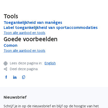
Tools
T
Toegankelijkheid van manèges
T
o
L
Label toegankelijkheid van sportaccommodaties
o
L
e
a
e
a
Toon alle aanbod en tools
g
b
g
b
Goede voorbeelden
a
e
a
e
C
Comon
C
n
l
n
l
o
o
Toon alle aanbod en tools
k
t
k
t
m
m
e
o
e
o
o
o
l
e
l
e
Lees deze pagina in:
English
n
n
i
g
i
g
Deel deze pagina
j
a
j
a
F
L
K
k
n
k
n
a
i
o
h
k
h
k
e
e
e
e
c
n
p
i
l
i
l
e
k
i
Nieuwsbrief
d
i
d
i
b
e
e
v
j
v
j
o
d
e
Schrijf je in op de nieuwsbrief en blijf op de hoogte van het