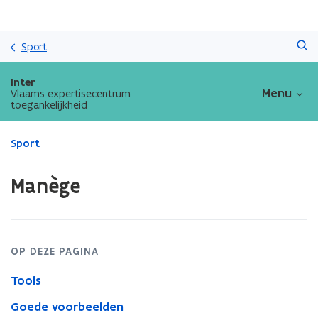
Overslaan
Zoeken
en
Sport
naar
de
Inter
inhoud
Menu
Vlaams expertisecentrum
toegankelijkheid
gaan
Gedaan
Sport
met
laden.
Manège
U
bevindt
zich
op:
Manège
OP DEZE PAGINA
Tools
Goede voorbeelden