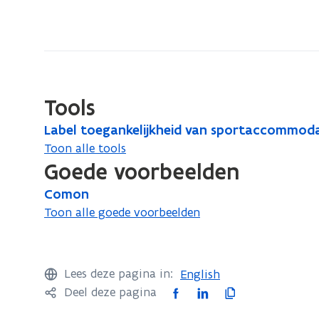
bevindt
zich
op:
Stadion
Tools
L
Label toegankelijkheid van sportaccommoda
L
a
Toon alle tools
a
b
Goede voorbeelden
b
e
e
C
Comon
C
l
l
o
Toon alle goede voorbeelden
t
o
t
m
o
m
o
o
e
o
n
e
g
n
Lees deze pagina in:
English
a
g
F
L
K
Deel deze pagina
n
a
a
i
o
k