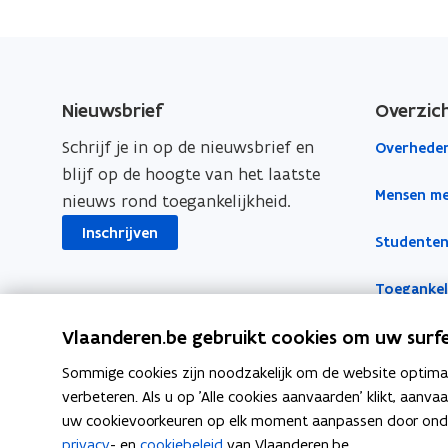
n
c
n
p
e
k
e
k
i
l
e
i
b
e
e
l
j
o
d
e
Nieuwsbrief
Overzic
i
k
o
i
r
j
h
Schrijf je in op de nieuwsbrief en
Overheden
k
n
l
e
k
blijf op de hoogte van het laatste
o
o
i
i
h
Mensen me
nieuws rond toegankelijkheid.
p
p
n
d
e
e
e
k
Inschrijven
v
Studenten
i
n
n
n
a
d
n
t
t
a
Toegankeli
v
s
i
i
a
a
p
Vlaanderen.be gebruikt cookies om uw surfe
n
n
r
n
o
n
n
k
Sommige cookies zijn noodzakelijk om de website optimaal
r
s
i
i
l
verbeteren. Als u op 'Alle cookies aanvaarden' klikt, aanva
t
p
e
e
e
uw cookievoorkeuren op elk moment aanpassen door ondera
a
Volg Inter op
o
privacy
- en
cookiebeleid
van Vlaanderen.be.
u
u
m