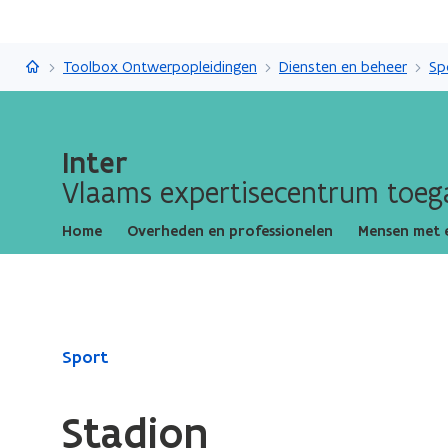
Inter
Toolbox Ontwerpopleidingen
Diensten en beheer
Sp
Inter
Vlaams expertisecentrum toega
Home
Overheden en professionelen
Mensen met 
Gedaan
Sport
met
laden.
Stadion
U