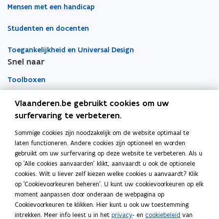
d
d
t
t
a
Mensen met een handicap
'
'
i
i
a
u
u
Studenten en docenten
n
n
r
n
n
n
n
k
l
l
Toegankelijkheid en Universal Design
o
o
i
i
l
g
Snel naar
g
e
e
e
e
e
u
u
m
Toolboxen
m
m
w
w
b
e
e
v
v
o
Word vrijwilliger
n
Vlaanderen.be gebruikt cookies om uw
n
e
e
r
t
t
surfervaring te verbeteren.
n
n
d
a
Agenda toegankelijke evenementen
a
d
Sommige cookies zijn noodzakelijk om de website optimaal te
d
Over Inter
s
s
a
laten functioneren. Andere cookies zijn optioneel en worden
a
t
t
Contacteer ons
p
gebruikt om uw surfervaring op deze website te verbeteren. Als u
p
e
e
t
op 'Alle cookies aanvaarden' klikt, aanvaardt u ook de optionele
t
r
r
a
Nieuws
cookies. Wilt u liever zelf kiezen welke cookies u aanvaardt? Klik
a
b
op 'Cookievoorkeuren beheren'. U kunt uw cookievoorkeuren op elk
b
l
moment aanpassen door onderaan de webpagina op
l
Vacatures
e
Cookievoorkeuren te klikken. Hier kunt u ook uw toestemming
e
intrekken. Meer info leest u in het
privacy
- en
cookiebeleid
van