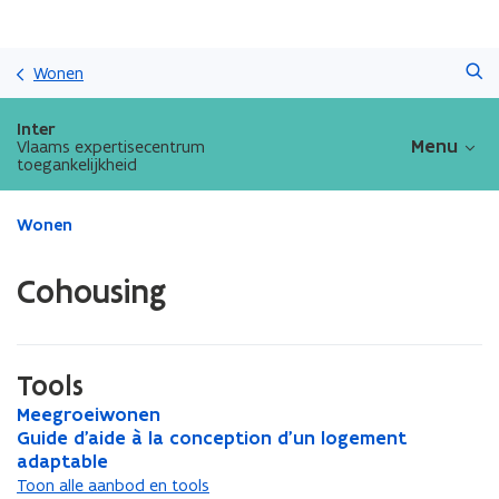
Overslaan
Zoeken
en
Wonen
naar
de
Inter
inhoud
Menu
Vlaams expertisecentrum
toegankelijkheid
gaan
Gedaan
Wonen
met
laden.
Cohousing
U
bevindt
zich
op:
Tools
Cohousing
M
Meegroeiwonen
M
e
G
Guide d'aide à la conception d'un logement
e
G
e
u
adaptable
e
u
g
i
g
i
Toon alle aanbod en tools