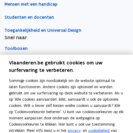
l
c
l
c
k
t
t
a
k
Mensen met een handicap
t
e
t
e
e
e
i
i
a
e
s
e
s
l
l
Studenten en docenten
n
n
r
s
s
s
s
i
i
n
n
k
i
i
j
j
Toegankelijkheid en Universal Design
b
b
i
i
l
k
k
i
Snel naar
i
e
e
e
e
e
l
l
u
u
m
h
h
Toolboxen
i
i
a
w
w
b
a
t
t
l
l
v
v
o
Word vrijwilliger
y
Vlaanderen.be gebruikt cookies om uw
y
t
t
e
e
r
S
S
surfervaring te verbeteren.
e
e
n
n
d
t
Agenda toegankelijke evenementen
t
s
s
u
Sommige cookies zijn noodzakelijk om de website optimaal te
u
Over Inter
s
s
d
laten functioneren. Andere cookies zijn optioneel en worden
d
t
t
Contacteer ons
y
gebruikt om uw surfervaring op deze website te verbeteren. Als u
y
e
e
op 'Alle cookies aanvaarden' klikt, aanvaardt u ook de optionele
r
r
Nieuws
cookies. Wilt u liever zelf kiezen welke cookies u aanvaardt? Klik
op 'Cookievoorkeuren beheren'. U kunt uw cookievoorkeuren op elk
moment aanpassen door onderaan de webpagina op
Vacatures
Cookievoorkeuren te klikken. Hier kunt u ook uw toestemming
intrekken. Meer info leest u in het
privacy
- en
cookiebeleid
van