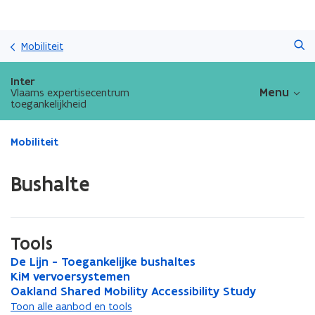
Overslaan
Zoeken
en
Mobiliteit
naar
de
Inter
inhoud
Menu
Vlaams expertisecentrum
toegankelijkheid
gaan
Gedaan
Mobiliteit
met
laden.
Bushalte
U
bevindt
zich
op:
Tools
Bushalte
D
De Lijn - Toegankelijke bushaltes
D
e
K
KiM vervoersystemen
e
K
L
i
O
Oakland Shared Mobility Accessibility Study
L
i
O
i
M
a
i
M
a
Toon alle aanbod en tools