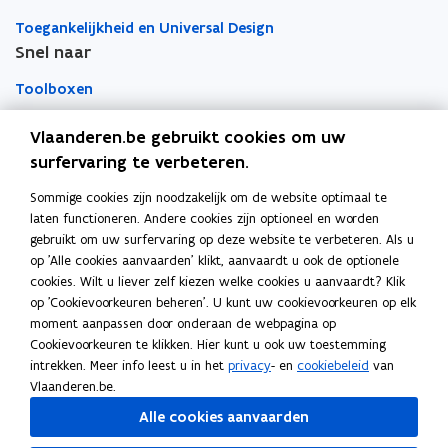
e
e
n
n
k
s
s
Toegankelijkheid en Universal Design
i
i
l
s
s
Snel naar
e
e
e
i
i
u
u
m
b
b
Toolboxen
i
w
w
b
i
l
l
v
v
o
Word vrijwilliger
Vlaanderen.be gebruikt cookies om uw
i
i
e
e
r
surfervaring te verbeteren.
t
t
n
n
d
Agenda toegankelijke evenementen
y
y
Sommige cookies zijn noodzakelijk om de website optimaal te
Over Inter
s
s
S
S
laten functioneren. Andere cookies zijn optioneel en worden
t
t
t
t
Contacteer ons
gebruikt om uw surfervaring op deze website te verbeteren. Als u
e
e
u
u
op 'Alle cookies aanvaarden' klikt, aanvaardt u ook de optionele
d
r
r
d
Nieuws
cookies. Wilt u liever zelf kiezen welke cookies u aanvaardt? Klik
y
y
op 'Cookievoorkeuren beheren'. U kunt uw cookievoorkeuren op elk
moment aanpassen door onderaan de webpagina op
Vacatures
Cookievoorkeuren te klikken. Hier kunt u ook uw toestemming
intrekken. Meer info leest u in het
privacy
- en
cookiebeleid
van
Vlaanderen.be.
Volg Inter op
Alle cookies aanvaarden
opent in nieuw venster
Facebook