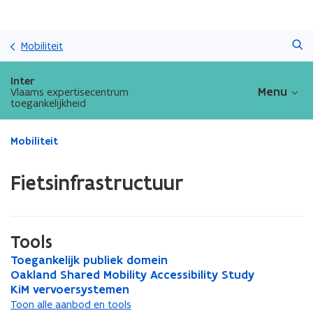
Overslaan
Zoeken
en
Mobiliteit
naar
de
Inter
inhoud
Menu
Vlaams expertisecentrum
toegankelijkheid
gaan
Gedaan
Mobiliteit
met
laden.
Fietsinfrastructuur
U
bevindt
zich
op:
Tools
Fietsinfrastructuur
T
Toegankelijk publiek domein
T
o
O
Oakland Shared Mobility Accessibility Study
o
O
e
a
K
KiM vervoersystemen
e
a
K
g
k
i
g
k
i
Toon alle aanbod en tools