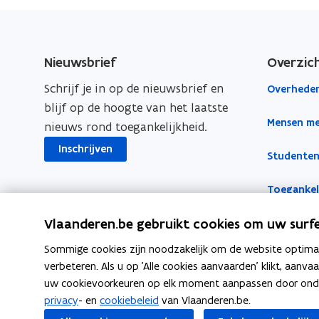
e
k
i
i
b
e
e
e
o
d
e
)
Nieuwsbrief
Overzic
o
i
r
Schrijf je in op de nieuwsbrief en
Overheden
k
n
l
blijf op de hoogte van het laatste
o
o
i
Mensen me
nieuws rond toegankelijkheid.
p
p
n
e
e
k
Inschrijven
Studenten
n
n
n
t
t
a
Toegankeli
i
i
a
Vlaanderen.be gebruikt cookies om uw surfe
n
n
r
n
n
k
Sommige cookies zijn noodzakelijk om de website optimaal
i
i
l
verbeteren. Als u op 'Alle cookies aanvaarden' klikt, aanva
e
e
e
uw cookievoorkeuren op elk moment aanpassen door ondera
Volg Inter op
privacy
- en
cookiebeleid
van Vlaanderen.be.
u
u
m
opent in nieuw venster
opent in nieuw venster
opent in nieuw 
Facebook
Instagram
Linkedin