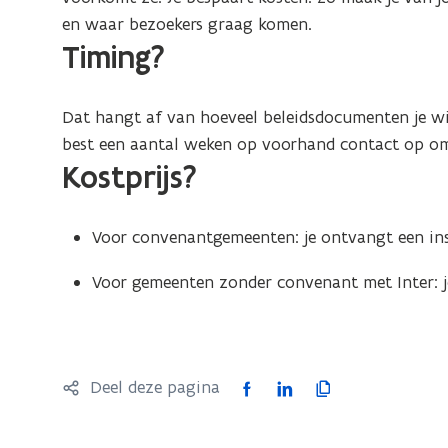
n
en waar bezoekers graag komen.
u
Timing?
w
e
Dat hangt af van hoeveel beleidsdocumenten je wil
-
best een aantal weken op voorhand contact op om 
m
Kostprijs?
a
i
l
Voor convenantgemeenten: je ontvangt een in
a
p
Voor gemeenten zonder convenant met Inter: j
p
l
i
F
L
K
Deel deze pagina
c
a
i
o
a
c
n
p
t