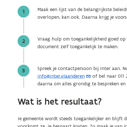
Maak een lijst van de belangrijkste bele
Stap
1
overlopen, kan ook. Daarna krijg je voors
Vraag hulp om toegankelijkheid goed op
Stap
2
document zelf toegankelijk te maken.
Spreek je contactpersoon bij Inter aan. 
Stap
3
info@inter.vlaanderen
of bel naar 011 
(
daarna om alles grondig te bespreken en 
o
p
Wat is het resultaat?
e
n
t
Je gemeente wordt steeds toegankelijker en blijft 
i
voorkomt ze. Je bespaart kosten. Zo maak je van