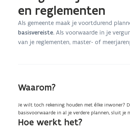
bevindt
en reglementen
zich
op:
Als gemeente maak je voortdurend plann
Toegankelijkheid
basisvereiste.
Als voorwaarde in je vergun
in
van je reglementen, master- of meerjaren
beleidsdocumenten,
plannen,
vergunningen
en
reglementen
Waarom?
Je wilt toch rekening houden met élke inwoner? D
basisvoorwaarde in al je verdere plannen, sluit je
Hoe werkt het?