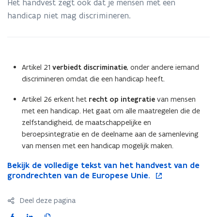
Het handvest zegt ook dat je mensen met een
de
EU
handicap niet mag discrimineren.
Artikel 21
verbiedt discriminatie
, onder andere iemand
discrimineren omdat die een handicap heeft.
Artikel 26 erkent het
recht op integratie
van mensen
met een handicap. Het gaat om alle maatregelen die de
zelfstandigheid, de maatschappelijke en
beroepsintegratie en de deelname aan de samenleving
van mensen met een handicap mogelijk maken.
B
Bekijk de volledige tekst van het handvest van de
B
o
e
grondrechten van de Europese Unie.
e
p
k
k
e
i
i
n
Deel deze pagina
j
j
t
k
k
i
F
L
K