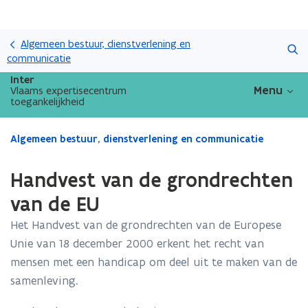
Overslaan
Zoeken
en
Algemeen bestuur, dienstverlening en
naar
communicatie
de
Inter
inhoud
Menu
Vlaams expertisecentrum
toegankelijkheid
gaan
Gedaan
Algemeen bestuur, dienstverlening en communicatie
met
laden.
Handvest van de grondrechten
U
bevindt
van de EU
zich
Het Handvest van de grondrechten van de Europese
op:
Handvest
Unie van 18 december 2000 erkent het recht van
van
mensen met een handicap om deel uit te maken van de
de
samenleving.
grondrechten
van