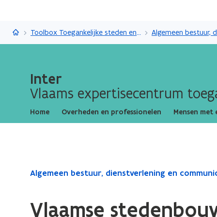
Inter
Toolbox Toegankelijke steden en gemeenten
Inter
Vlaams expertisecentrum toega
Home
Overheden en professionelen
Mensen met 
Gedaan
Algemeen bestuur, dienstverlening en communi
met
laden.
Vlaamse stedenbou
U