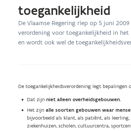
bevindt
toegankelijkheid
zich
op:
De Vlaamse Regering riep op 5 juni 200
Vlaamse
verordening voor toegankelijkheid in het
stedenbouwkundige
en wordt ook wel de toegankelijkheidsv
verordening
voor
toegankelijkheid
De toegankelijkheidsverordening legt bepalingen
Dat zijn
niet alleen overheidsgebouwen.
Het zijn
alle soorten gebouwen waar mensen
bijvoorbeeld als klant, als patiënt, als leerlin
ziekenhuizen, scholen, cultuurcentra, sportcent