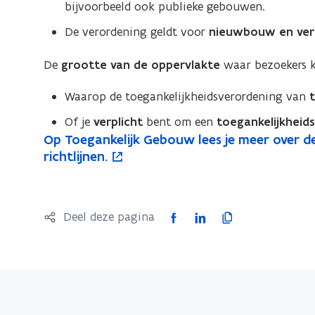
bijvoorbeeld ook publieke gebouwen.
De verordening geldt voor
nieuwbouw en ve
De
grootte van de oppervlakte
waar bezoekers k
Waarop de toegankelijkheidsverordening van
Of je
verplicht
bent om een
toegankelijkheid
O
Op Toegankelijk Gebouw lees je meer over de
O
o
p
richtlijnen.
p
p
T
T
e
o
o
n
e
e
t
F
L
K
Deel deze pagina
g
g
i
a
i
o
a
a
n
c
n
p
n
n
n
k
e
k
i
e
k
i
b
e
e
l
e
e
o
d
e