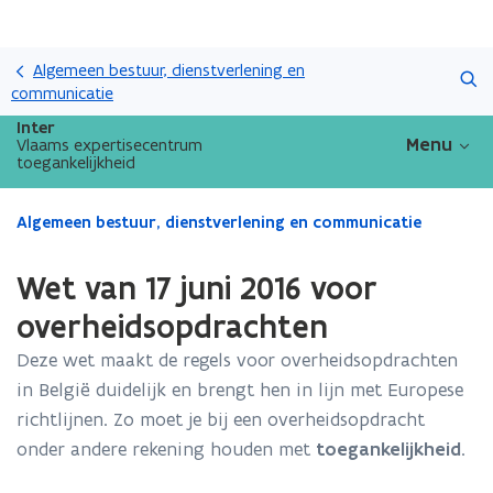
Overslaan
Zoeken
en
Algemeen bestuur, dienstverlening en
naar
communicatie
de
Inter
inhoud
Menu
Vlaams expertisecentrum
toegankelijkheid
gaan
Gedaan
Algemeen bestuur, dienstverlening en communicatie
met
laden.
Wet van 17 juni 2016 voor
U
bevindt
overheidsopdrachten
zich
Deze wet maakt de regels voor overheidsopdrachten
op:
Wet
in België duidelijk en brengt hen in lijn met Europese
van
richtlijnen. Zo moet je bij een overheidsopdracht
17
onder andere rekening houden met
toegankelijkheid
.
juni
2016