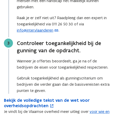
mensen met een handicap het makkelijk kunnen
gebruiken.
Raak je er zelf niet uit? Raadpleeg dan een expert in
toegankelijkheid via 011 26 50 30 of via
info@inter.vlaanderen
.
(
o
Controleer toegankelijkheid bij de
Stap
3
p
e
gunning van de opdracht.
n
Wanneer je offertes beoordeelt, ga je na of de
t
bedrijven de eisen voor toegankelijkheid respecteren.
i
n
Gebruik toegankelijkheid als gunningscriterium om
u
bedrijven die verder gaan dan de basisvereisten extra
w
punten te geven.
e
-
B
Bekijk de volledige tekst van de wet voor
B
o
e
m
overheidsopdrachten
e
p
k
k
e
a
Je vindt bij de Vlaamse overheid meer uitleg over
voor wie en