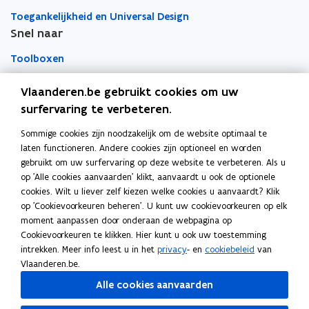
n
n
k
d
d
Toegankelijkheid en Universal Design
i
i
l
e
e
Snel naar
e
e
e
w
w
u
u
m
e
e
Toolboxen
t
t
w
w
b
v
v
v
v
o
Word vrijwilliger
Vlaanderen.be gebruikt cookies om uw
o
o
e
e
r
surfervaring te verbeteren.
o
o
n
n
d
Agenda toegankelijke evenementen
r
r
Sommige cookies zijn noodzakelijk om de website optimaal te
Over Inter
s
s
o
o
laten functioneren. Andere cookies zijn optioneel en worden
t
t
v
v
Contacteer ons
gebruikt om uw surfervaring op deze website te verbeteren. Als u
e
e
e
e
op 'Alle cookies aanvaarden' klikt, aanvaardt u ook de optionele
r
r
r
r
Nieuws
cookies. Wilt u liever zelf kiezen welke cookies u aanvaardt? Klik
h
h
op 'Cookievoorkeuren beheren'. U kunt uw cookievoorkeuren op elk
e
e
moment aanpassen door onderaan de webpagina op
Vacatures
i
i
Cookievoorkeuren te klikken. Hier kunt u ook uw toestemming
d
d
intrekken. Meer info leest u in het
privacy
- en
cookiebeleid
van
s
s
Vlaanderen.be.
o
o
Volg Inter op
p
Alle cookies aanvaarden
p
opent in nieuw venster
Facebook
d
d