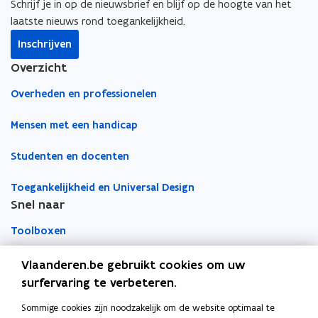
o
d
e
Schrijf je in op de nieuwsbrief en blijf op de hoogte van het
e
o
i
r
laatste nieuws rond toegankelijkheid.
n
k
n
l
Inschrijven
t
o
o
i
i
Overzicht
p
p
n
n
e
e
k
Overheden en professionelen
n
n
n
n
i
t
t
a
Mensen met een handicap
e
i
i
a
u
Studenten en docenten
n
n
r
w
n
n
k
v
Toegankelijkheid en Universal Design
i
i
l
e
Snel naar
e
e
e
n
u
u
m
Toolboxen
s
w
w
b
t
v
v
o
Word vrijwilliger
Vlaanderen.be gebruikt cookies om uw
e
e
e
r
surfervaring te verbeteren.
r
n
n
d
Agenda toegankelijke evenementen
)
Sommige cookies zijn noodzakelijk om de website optimaal te
Over Inter
s
s