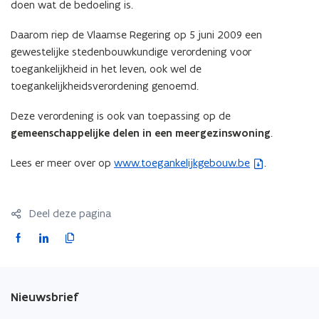
doen wat de bedoeling is.
Daarom riep de Vlaamse Regering op 5 juni 2009 een
gewestelijke stedenbouwkundige verordening voor
toegankelijkheid in het leven, ook wel de
toegankelijkheidsverordening genoemd.
Deze verordening is ook van toepassing op de
gemeenschappelijke delen in een meergezinswoning
.
Lees er meer over op
www.toegankelijkgebouw.be
.
(
b
e
Deel deze pagina
s
t
F
L
K
a
a
i
o
n
c
n
p
d
e
k
i
Nieuwsbrief
o
b
e
e
p