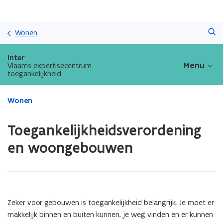
Overslaan
Zoeken
en
Wonen
naar
de
Inter
inhoud
Menu
Vlaams expertisecentrum
toegankelijkheid
gaan
Gedaan
Wonen
met
laden.
Toegankelijkheidsverordening
U
bevindt
en woongebouwen
zich
op:
Toegankelijkheidsverordening
en
woongebouwen
Zeker voor gebouwen is toegankelijkheid belangrijk. Je moet er
makkelijk binnen en buiten kunnen, je weg vinden en er kunnen