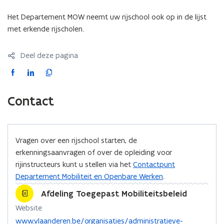
Het Departement MOW neemt uw rijschool ook op in de lijst
met erkende rijscholen.
Deel deze pagina
F
L
K
a
i
o
c
n
p
Contact
e
k
i
b
e
e
o
d
e
Vragen over een rijschool starten, de
o
i
r
erkenningsaanvragen of over de opleiding voor
k
n
l
rijinstructeurs kunt u stellen via het
Contactpunt
o
o
i
Departement Mobiliteit en Openbare Werken
.
p
p
n
e
e
k
Afdeling Toegepast Mobiliteitsbeleid
n
n
n
Website
t
t
a
o
www.vlaanderen.be/organisaties/administratieve-