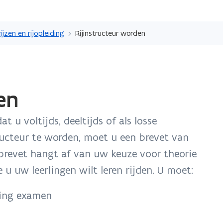
Overslaan
en
ijzen en rijopleiding
Rijinstructeur worden
naar
de
inhoud
gaan
en
t u voltijds, deeltijds of als losse
ucteur te worden, moet u een brevet van
revet hangt af van uw keuze voor theorie
u uw leerlingen wilt leren rijden. U moet:
ling examen