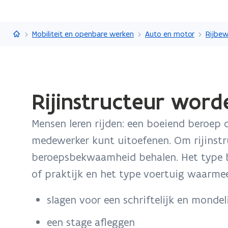
Vlaanderen.be
Mobiliteit en openbare werken
Auto en motor
Rijbew
Gedaan
Rijinstructeur word
met
laden.
Mensen leren rijden: een boeiend beroep da
U
bevindt
medewerker kunt uitoefenen. Om rijinstr
zich
beroepsbekwaamheid behalen. Het type b
op:
of praktijk en het type voertuig waarmee 
Rijinstructeur
worden
slagen voor een schriftelijk en monde
een stage afleggen