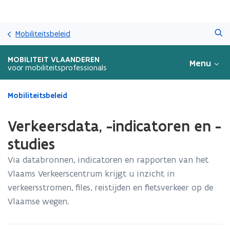
Overslaan
Zoeken
en
Mobiliteitsbeleid
naar
de
MOBILITEIT VLAANDEREN
Menu
inhoud
voor mobiliteitsprofessionals
gaan
Gedaan
Mobiliteitsbeleid
met
laden.
Verkeersdata, -indicatoren en -
U
bevindt
studies
zich
Via databronnen, indicatoren en rapporten van het
op:
Verkeersdata,
Vlaams Verkeerscentrum krijgt u inzicht in
-
verkeersstromen, files, reistijden en fietsverkeer op de
indicatoren
Vlaamse wegen.
en
-
studies