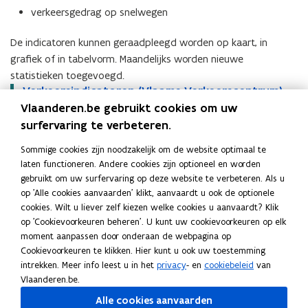
verkeersgedrag op snelwegen
t
t
e
a
a
n
a
De indicatoren kunnen geraadpleegd worden op kaart, in
a
s
l
l
t
grafiek of in tabelvorm. Maandelijks worden nieuwe
V
V
e
statistieken toegevoegd.
e
e
r
V
Verkeersindicatoren (Vlaams Verkeerscentrum)
V
o
r
r
e
e
p
Vlaanderen.be gebruikt cookies om uw
k
k
r
Studies en jaarrapporten
r
e
surfervaring te verbeteren.
e
e
k
k
n
Het Vlaams Verkeerscentrum publiceert jaarlijks rapporten met
e
e
e
e
t
Sommige cookies zijn noodzakelijk om de website optimaal te
r
r
analyses en evoluties van het verkeer op de Vlaamse
e
e
i
laten functioneren. Andere cookies zijn optioneel en worden
s
s
snelwegen. De rapporten bevatten cijfers over verkeersdrukte,
r
r
n
gebruikt om uw surfervaring op deze website te verbeteren. Als u
g
g
s
s
n
files, reistijden, vrachtverkeer en regionale verschillen.
op 'Alle cookies aanvaarden' klikt, aanvaardt u ook de optionele
e
e
i
i
i
cookies. Wilt u liever zelf kiezen welke cookies u aanvaardt? Klik
g
g
n
n
e
Ook fietsverkeer wordt opgevolgd via vaste fietstellers langs
op 'Cookievoorkeuren beheren'. U kunt uw cookievoorkeuren op elk
e
e
d
d
u
moment aanpassen door onderaan de webpagina op
gewestwegen. De rapporten over fietstellingen geven inzicht in
v
v
i
i
w
Cookievoorkeuren te klikken. Hier kunt u ook uw toestemming
evoluties van fietsgebruik op het Bovenlokaal Functioneel
e
e
c
c
v
intrekken. Meer info leest u in het
privacy
- en
cookiebeleid
van
Fietsroutenetwerk.
n
n
a
a
e
Vlaanderen.be.
S
Studies (Vlaams Verkeerscentrum)
S
o
s
s
t
t
n
t
t
p
Alle cookies aanvaarden
(
(
o
o
s