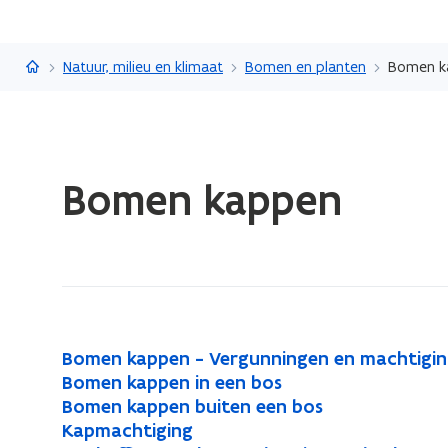
Vlaanderen.be
Natuur, milieu en klimaat
Bomen en planten
Bomen k
Gedaan
Bomen kappen
met
laden.
U
bevindt
zich
op:
Bomen
B
Bomen kappen - Vergunningen en machtigi
B
kappen
o
B
Bomen kappen in een bos
B
o
m
o
B
Bomen kappen buiten een bos
B
o
m
e
m
o
K
Kapmachtiging
K
o
m
e