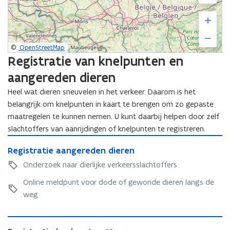
l
o
o
g
g
i
i
s
©
OpenStreetMap
s
c
Registratie van knelpunten en
c
h
h
aangereden dieren
e
e
O
Heel wat dieren sneuvelen in het verkeer. Daarom is het
O
n
belangrijk om knelpunten in kaart te brengen om zo gepaste
n
t
maatregelen te kunnen nemen. U kunt daarbij helpen door zelf
t
s
s
slachtoffers van aanrijdingen of knelpunten te registreren.
n
n
i
R
i
R
Registratie aangereden dieren
p
e
p
e
p
g
Onderzoek naar dierlijke verkeersslachtoffers
p
g
e
i
e
i
Online meldpunt voor dode of gewonde dieren langs de
r
s
r
s
i
t
weg
i
t
n
r
n
r
g
a
R
o
g
a
t