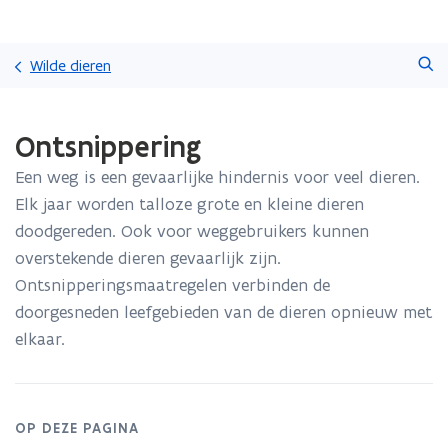
Overslaan
Zoeken
en
Wilde dieren
naar
de
Gedaan
inhoud
Ontsnippering
met
gaan
laden.
Een weg is een gevaarlijke hindernis voor veel dieren.
U
bevindt
Elk jaar worden talloze grote en kleine dieren
zich
doodgereden. Ook voor weggebruikers kunnen
op:
overstekende dieren gevaarlijk zijn.
Ontsnippering
Ontsnipperingsmaatregelen verbinden de
doorgesneden leefgebieden van de dieren opnieuw met
elkaar.
OP DEZE PAGINA