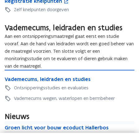
R
Registratie knelpunten
e
p
t
i
e
g
e
Zelf knelpunten doorgeven
i
e
g
i
n
e
a
i
s
t
a
a
Vademecums, leidraden en studies
s
t
i
a
n
t
r
n
n
Aan een ontsnipperingsmaatregel gaat eerst een studie
g
r
a
n
g
e
vooraf. Aan de hand van leidraden wordt een goed beheer van
a
t
i
e
r
de maatregel voorzien. Ten slotte volgt er een
t
i
e
r
e
monitoringsstudie om te evalueren of dieren gebruik maken
i
e
u
e
d
e
van de maatregel.
k
w
d
e
k
n
v
V
e
n
n
V
Vademecums, leidraden en studies
e
e
a
n
d
e
a
l
n
d
Ontsnipperingsstudies en evaluaties
d
i
l
d
p
s
e
i
e
p
e
Vademecums wegen, waterlopen en bermbeheer
u
t
m
e
r
u
m
n
e
e
r
e
n
e
t
r
c
e
Nieuws
n
t
c
e
u
n
e
u
G
n
m
G
Groen licht voor bouw ecoduct Hallerbos
n
m
r
s
r
N
o
N
Nieuw: vademecum natuurtechniek
s
o
,