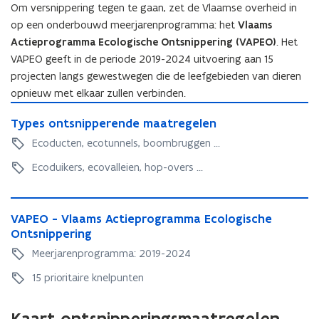
Om versnippering tegen te gaan, zet de Vlaamse overheid in
e
op een onderbouwd meerjarenprogramma: het
Vlaams
n
Actieprogramma Ecologische Ontsnippering (VAPEO)
. Het
t
VAPEO geeft in de periode 2019-2024 uitvoering aan 15
i
projecten langs gewestwegen die de leefgebieden van dieren
n
opnieuw met elkaar zullen verbinden.
n
T
i
T
Types ontsnipperende maatregelen
y
e
y
p
Ecoducten, ecotunnels, boombruggen ...
u
p
e
e
w
Ecoduikers, ecovalleien, hop-overs ...
s
s
o
v
o
n
e
V
n
t
V
VAPEO - Vlaams Actieprogramma Ecologische
n
A
t
s
A
Ontsnippering
P
s
s
n
P
E
t
Meerjarenprogramma: 2019-2024
n
i
E
O
e
i
p
O
15 prioritaire knelpunten
-
p
r
p
-
V
p
e
)
V
l
e
r