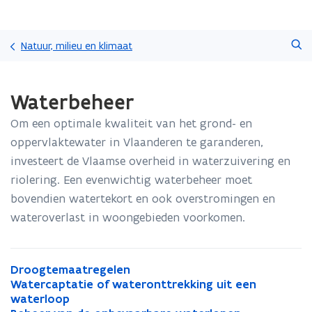
Overslaan
Zoeken
en
Natuur, milieu en klimaat
naar
de
Gedaan
inhoud
Waterbeheer
met
gaan
laden.
Om een optimale kwaliteit van het grond- en
U
bevindt
oppervlaktewater in Vlaanderen te garanderen,
zich
investeert de Vlaamse overheid in waterzuivering en
op:
riolering. Een evenwichtig waterbeheer moet
Waterbeheer
bovendien watertekort en ook overstromingen en
wateroverlast in woongebieden voorkomen.
D
Droogtemaatregelen
D
r
W
Watercaptatie of wateronttrekking uit een
r
W
o
a
waterloop
o
a