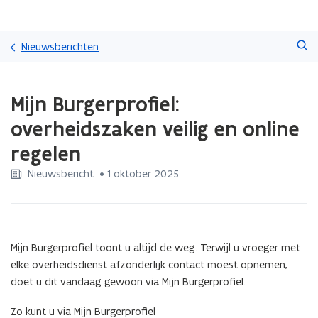
Overslaan
Zoeken
en
Nieuwsberichten
naar
de
Gedaan
inhoud
Mijn Burgerprofiel:
met
gaan
laden.
overheidszaken veilig en online
U
bevindt
regelen
zich
op:
Nieuwsbericht
 •
1 oktober 2025
Mijn
Burgerprofiel:
overheidszaken
veilig
en
Mijn Burgerprofiel toont u altijd de weg. Terwijl u vroeger met
online
elke overheidsdienst afzonderlijk contact moest opnemen,
regelen
doet u dit vandaag gewoon via Mijn Burgerprofiel.
Zo kunt u via Mijn Burgerprofiel