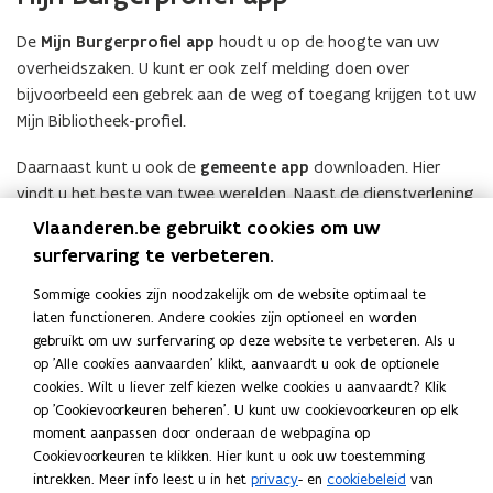
De
Mijn Burgerprofiel app
houdt u op de hoogte van uw
overheidszaken. U kunt er ook zelf melding doen over
bijvoorbeeld een gebrek aan de weg of toegang krijgen tot uw
Mijn Bibliotheek-profiel.
Daarnaast kunt u ook de
gemeente app
downloaden. Hier
vindt u het beste van twee werelden. Naast de dienstverlening
uit de Mijn Burgerprofiel app kunt u er bijvoorbeeld ook lokaal
Vlaanderen.be gebruikt cookies om uw
nieuws volgen, afspraken maken en doorklikken naar een
surfervaring te verbeteren.
webshop van uw gemeente/stad.
Sommige cookies zijn noodzakelijk om de website optimaal te
laten functioneren. Andere cookies zijn optioneel en worden
gebruikt om uw surfervaring op deze website te verbeteren. Als u
op 'Alle cookies aanvaarden' klikt, aanvaardt u ook de optionele
cookies. Wilt u liever zelf kiezen welke cookies u aanvaardt? Klik
Het tot stand komen van dit aanbod werd ondersteund door
op 'Cookievoorkeuren beheren'. U kunt uw cookievoorkeuren op elk
het relanceplan
Vlaamse Veerkracht
en mee gefinancierd door
moment aanpassen door onderaan de webpagina op
de Europese Unie.
Cookievoorkeuren te klikken. Hier kunt u ook uw toestemming
intrekken. Meer info leest u in het
privacy
- en
cookiebeleid
van