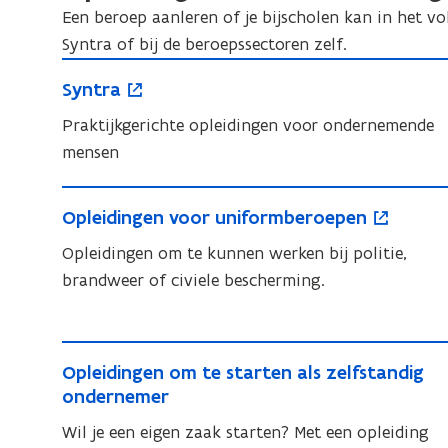
onderwijs
Een beroep aanleren of je bijscholen kan in het v
Syntra of bij de beroepssectoren zelf.
S
o
S
Syntra
y
p
y
n
e
Praktijkgerichte opleidingen voor ondernemende
n
t
n
mensen
t
r
t
r
O
o
a
i
a
O
Opleidingen voor uniformberoepen
p
p
n
p
l
e
Opleidingen om te kunnen werken bij politie,
n
l
e
n
brandweer of civiele bescherming.
i
e
i
t
i
e
d
i
d
u
O
i
i
n
w
O
Opleidingen om te starten als zelfstandig
p
n
n
n
v
p
ondernemer
g
l
g
i
l
e
e
Wil je een eigen zaak starten? Met een opleiding
e
e
e
e