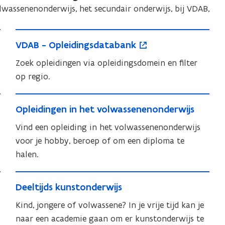
olwassenenonderwijs, het secundair onderwijs, bij VDAB,
V
o
V
VDAB - Opleidingsdatabank
D
p
D
A
e
Zoek opleidingen via opleidingsdomein en filter
A
B
n
op regio.
B
-
t
-
O
O
i
O
O
Opleidingen in het volwassenenonderwijs
p
p
p
n
p
l
Vind een opleiding in het volwassenenonderwijs
l
l
n
l
e
e
voor je hobby, beroep of om een diploma te
e
i
e
i
i
halen.
i
i
e
d
d
d
d
u
i
D
i
i
i
w
D
Deeltijds kunstonderwijs
n
e
n
n
n
v
e
g
g
e
Kind, jongere of volwassene? In je vrije tijd kan je
g
e
g
e
s
e
l
naar een academie gaan om er kunstonderwijs te
e
l