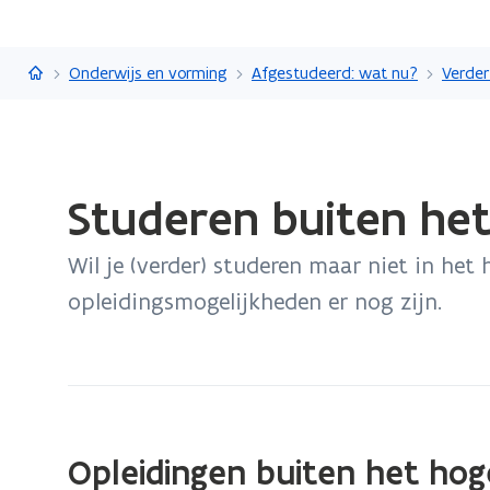
Vlaanderen.be
Onderwijs en vorming
Afgestudeerd: wat nu?
Gedaan
Studeren buiten he
met
laden.
Wil je (verder) studeren maar niet in het
U
bevindt
opleidingsmogelijkheden er nog zijn.
zich
op:
Studeren
buiten
het
Opleidingen buiten het hog
hoger