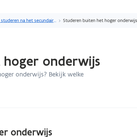
Overslaan
en
Verder studeren na het secundair onderwijs of een andere opleiding
Studeren buiten het hoger onderwij
naar
de
inhoud
gaan
t hoger onderwijs
 hoger onderwijs? Bekijk welke
er onderwijs