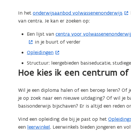
centrum
of
In het
onderwijsaanbod volwassenenonderwijs
(
opleiding
van centra. Je kan er zoeken op:
o
volwassenenonderwijs
p
Een lijst van
centra voor volwassenenonderwij
(
e
in je buurt of verder
o
n
p
Opleidingen
(
t
e
o
i
Structuur: leergebieden basiseducatie, studie
n
p
n
Hoe kies ik een centrum of 
t
e
n
i
n
i
n
Wil je een diploma halen of een beroep leren? Of j
t
e
n
je op zoek naar een nieuwe uitdaging? Of wil je 
i
u
i
basisonderwijs bijschaven? Er is altijd een reden om
n
w
e
n
v
Vind een opleiding die bij je past op het
Opleidin
(
u
i
e
een
leerwinkel
. Leerwinkels bieden jongeren en vo
o
w