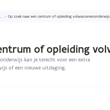
Overslaan
en
Een onderwijsinstelling of opleiding kiezen
Op zoek naar een centrum of opleiding volwassenenonderwijs
naar
de
inhoud
gaan
entrum of opleiding vo
nonderwijs kan je terecht voor een extra
wijs of een nieuwe uitdaging.