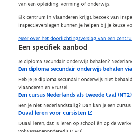
e
n
van een opleiding, vorming of onderwijs.
p
v
u
s
e
e
w
t
Elk centrum in Vlaanderen krijgt bezoek van inspe
n
n
v
e
inspectieverslagen kunnen je helpen bij je keuze v
t
s
e
r
i
t
Meer over het doorlichtingsverslag van een centr
n
)
n
Een specifiek aanbod
e
s
n
r
t
i
Je diploma secundair onderwijs behalen? Nederland
)
e
e
E
Een diploma secundair onderwijs behalen vi
E
r
e
u
e
Heb je je diploma secundair onderwijs niet behaa
)
n
w
n
Vlaanderen en Brussel.
d
v
d
E
Een cursus Nederlands als tweede taal (NT2)
E
i
e
i
e
e
p
Ben je niet Nederlandstalig? Dan kan je een cursus
n
n
p
l
n
D
Duaal leren voor cursisten
D
o
c
s
l
o
c
u
u
p
u
Duaal leren, dat is leren op school én op de werk
t
o
m
a
u
a
e
r
volwassenenonderwijs (CVO).
e