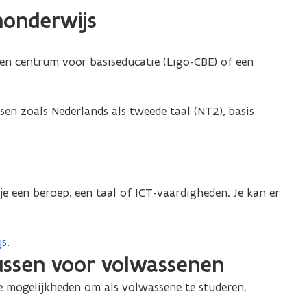
nonderwijs
w
v
e
een centrum voor basiseducatie (Ligo-CBE) of een
n
s
t
sen zoals Nederlands als tweede taal (NT2), basis
e
r
)
je een beroep, een taal of ICT-vaardigheden. Je kan er
js
.
sussen voor volwassenen
 mogelijkheden om als volwassene te studeren.