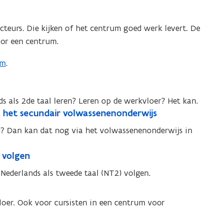
e
v
s
e
cteurs. Die kijken of het centrum goed werk levert. De
t
n
oor een centrum.
a
s
n
t
um
.
d
e
o
r
p
s als 2de taal leren? Leren op de werkvloer? Het kan.
)
e
a het secundair volwassenenonderwijs
n
ld? Dan kan dat nog via het volwassenenonderwijs in
t
i
 volgen
n
 Nederlands als tweede taal (NT2) volgen.
n
i
vloer. Ook voor cursisten in een centrum voor
e
u