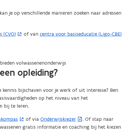
kan je op verschillende manieren zoeken naar adressen
s (CVO)
of van
centra voor basiseducatie (Ligo-CBE)
(
o
p
e
gebieden volwassenenonderwijs
n
een opleiding?
t
i
n
e kennis bijschaven voor je werk of uit interesse? Ben
n
basisvaardigheden op het niveau van het
i
 bij te leren.
e
gskompas
of via
Onderwijskiezer
. Of stap naar
(
u
lwassenen gratis informatie en coaching bij het kiezen
b
w