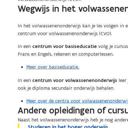
a
m
a
r
s
a
n
Wegwijs in het volwassene
s
r
l
a
s
u
l
t
e
l
)
s
u
s
l
i
c
e
e
N
s
In het volwassenenonderwijs kan je les volgen in 
u
e
n
r
c
e
N
centrum voor volwassenenonderwijs (CVO).
n
r
n
e
d
u
d
e
n
e
i
e
In een
centrum voor basiseducatie
volg je cursus
n
a
d
v
n
e
r
Frans en Engels, rekenen en computerlessen.
d
i
o
e
v
u
l
r
a
o
r
a
o
w
Meer over basiseducatie.
o
r
i
l
n
o
v
n
c
r
a
d
In een
centrum voor volwassenenonderwijs
leer 
r
e
d
u
o
s
n
ook je diploma secundair onderwijs behalen.
e
c
n
r
n
a
d
r
u
s
s
l
d
Meer over de centra voor volwassenenonderwi
w
s
i
r
t
s
Andere opleidingen of cur
e
i
a
s
s
e
t
r
j
t
l
Naast het volwassenenonderwijs heb je nog andere
i
r
w
s
w
e
s
S
Studeren in het hoger onderwijs
S