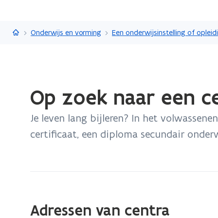
Vlaanderen.be
Onderwijs en vorming
Gedaan
Op zoek naar een c
met
laden.
Je leven lang bijleren? In het volwassene
U
bevindt
certificaat, een diploma secundair onder
zich
op:
Op
zoek
naar
Adressen van centra
een