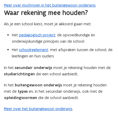
d
e
Meer over inschrijven in het buitengewoon onderwijs
.
e
f
Waar rekening mee houden?
f
i
i
n
Als je een school kiest, moet je akkoord gaan met:
n
i
i
t
Het
pedagogisch project
: de opvoedkundige en
t
i
onderwijskundige principes van de school
i
e
Het
schoolreglement
: met afspraken tussen de school, de
e
)
leerlingen en hun ouders
)
In het
secundair onderwijs
moet je rekening houden met de
studierichtingen
die een school aanbiedt.
In het
buitengewoon onderwijs
moet je rekening houden
met de
types
en, in het secundair onderwijs, ook met de
opleidingsvormen
die de school aanbiedt.
Meer over het buitengewoon onderwijs
.