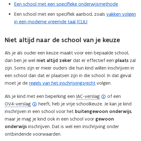
Een school met een specifieke onderwijsmethode
Een school met een specifiek aanbod, zoals
vakken volgen
in een moderne vreemde taal (CLIL)
Niet altijd naar de school van je keuze
Als je als ouder een keuze maakt voor een bepaalde school,
dan ben je wel
niet altijd zeker
dat er effectief een
plaats
zal
zijn. Soms zijn er meer ouders die hun kind willen inschrijven in
een school dan dat er plaatsen zijn in die school. In dat geval
moet je de
regels van het inschrijvingsrecht
volgen.
(
Als je kind met een beperking een
IAC-verslag
of een
(
o
OV4-verslag
heeft, heb je vrije schoolkeuze. Je kan je kind
o
p
inschrijven in een school voor het
buitengewoon onderwijs
,
p
e
maar je mag je kind ook in een school voor
gewoon
e
n
onderwijs
inschrijven. Dat is wel een inschrijving onder
n
d
ontbindende voorwaarden.