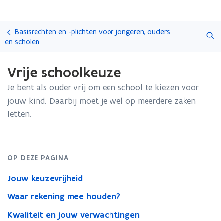
Overslaan
Zoeken
en
Basisrechten en -plichten voor jongeren, ouders
naar
en scholen
de
Gedaan
inhoud
Vrije schoolkeuze
met
gaan
laden.
Je bent als ouder vrij om een school te kiezen voor
U
bevindt
jouw kind. Daarbij moet je wel op meerdere zaken
zich
letten.
op:
Vrije
schoolkeuze
OP DEZE PAGINA
Jouw keuzevrijheid
Waar rekening mee houden?
Kwaliteit en jouw verwachtingen