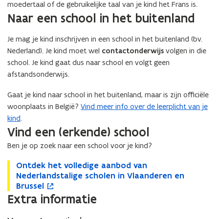
moedertaal of de gebruikelijke taal van je kind het Frans is.
Naar een school in het buitenland
Je mag je kind inschrijven in een school in het buitenland (bv.
Nederland). Je kind moet wel
contactonderwijs
volgen in die
school. Je kind gaat dus naar school en volgt geen
afstandsonderwijs.
Gaat je kind naar school in het buitenland, maar is zijn officiële
woonplaats in België?
Vind meer info over de leerplicht van je
kind
.
Vind een (erkende) school
Ben je op zoek naar een school voor je kind?
O
Ontdek het volledige aanbod van
O
o
n
Nederlandstalige scholen in Vlaanderen en
n
p
t
Brussel
t
e
d
Extra informatie
d
n
e
e
t
k
k
i