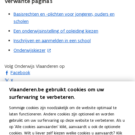
Verwante pagina’s
h
h
n
e
e
n
Basisrechten en -plichten voor jongeren, ouders en
t
t
i
scholen
v
v
e
o
o
u
Een onderwijsinstelling of opleiding kiezen
l
l
w
Inschrijven en aanmelden in een school
l
l
v
e
e
e
Onderwijskiezer
(
d
d
n
o
i
i
s
p
Volg Onderwijs Vlaanderen op
g
g
t
opent in nieuw venster
e
Facebook
e
e
e
n
opent in nieuw venster
a
X
a
r
a
t
a
opent in nieuw venster
Instagram
Vlaanderen.be gebruikt cookies om uw
n
n
i
opent in nieuw venster
Linkedin
surfervaring te verbeteren.
b
b
n
Deel deze pagina
o
o
Sommige cookies zijn noodzakelijk om de website optimaal te
n
d
F
L
K
d
laten functioneren. Andere cookies zijn optioneel en worden
i
v
v
a
i
o
gebruikt om uw surfervaring op deze website te verbeteren. Als u
e
a
a
c
n
p
op 'Alle cookies aanvaarden' klikt, aanvaardt u ook de optionele
Contact
u
n
n
cookies. Wilt u liever zelf kiezen welke cookies u aanvaardt? Klik
e
k
i