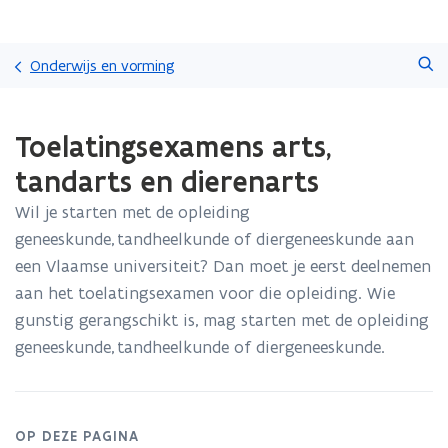
Overslaan
Zoeken
en
Onderwijs en vorming
naar
de
Gedaan
inhoud
Toelatingsexamens arts,
met
gaan
laden.
tandarts en dierenarts
U
bevindt
Wil je starten met de opleiding
zich
geneeskunde, tandheelkunde of diergeneeskunde aan
op:
Toelatingsexamens
een Vlaamse universiteit? Dan moet je eerst deelnemen
arts,
aan het toelatingsexamen voor die opleiding. Wie
tandarts
gunstig gerangschikt is, mag starten met de opleiding
en
geneeskunde, tandheelkunde of diergeneeskunde.
dierenarts
OP DEZE PAGINA