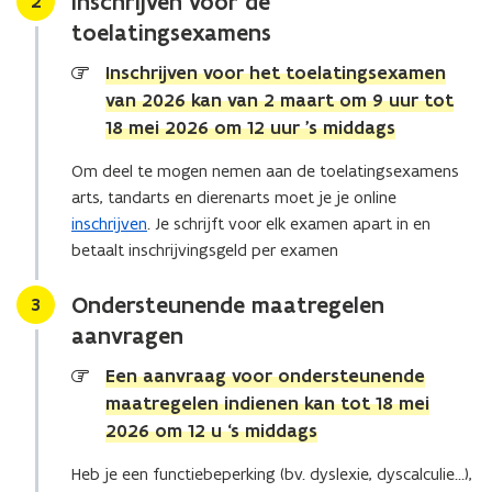
Inschrijven voor de
2
F
s
o
e
e
e
x
b
toelatingsexamens
e
e
x
n
l
a
n
l
a
e
d
a
m
Inschrijven voor het toelatingsexamen
d
a
m
s
i
t
e
i
t
e
van 2026 kan van 2 maart om 9 uur tot
t
e
i
n
e
i
n
18 mei 2026 om 12 uur 's middags
a
r
n
s
r
n
s
e
g
n
e
g
Om deel te mogen nemen aan de toelatingsexamens
n
s
d
n
s
arts, tandarts en dierenarts moet je je online
a
e
o
a
e
inschrijven
. Je schrijft voor elk examen apart in en
r
x
r
x
p
betaalt inschrijvingsgeld per examen
t
a
t
a
e
s
m
s
m
n
e
Ondersteunende maatregelen
Stap
3
e
t
n
n
aanvragen
s
i
s
n
Een aanvraag voor ondersteunende
n
maatregelen indienen kan tot 18 mei
i
2026 om 12 u ‘s middags
e
Heb je een functiebeperking (bv. dyslexie, dyscalculie…),
u