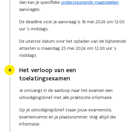
dan kan je specifieke
ondersteunende maatregelen
w
aanvragen.
v
e
De deadline voor je aanvraag is 18 mei 2026 om 12.00
n
uur ‘s middags.
s
t
De uiterste datum voor het opladen van de bijhorende
e
attesten is maandag 25 mei 2026 om 12.00 uur ’s
r
middags.
)
Het verloop van een
Stap
4
toelatingsexamen
Je ontvangt in de aanloop naar het examen een
uitnodigingsbrief met alle praktische informatie.
Op je uitnodigingsbrief staan jouw examensite,
examenruimte en je plaatsnummer. Volg altijd die
informatie.