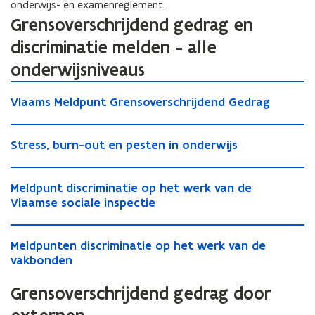
onderwijs- en examenreglement.
Grensoverschrijdend gedrag en
discriminatie melden - alle
onderwijsniveaus
V
V
Vlaams Meldpunt Grensoverschrijdend Gedrag
l
l
a
a
S
a
S
Stress, burn-out en pesten in onderwijs
a
t
m
t
m
r
s
r
M
s
e
M
M
Meldpunt discriminatie op het werk van de
e
e
M
s
e
e
Vlaamse sociale inspectie
s
l
e
s
l
l
s
d
l
,
d
d
M
,
p
d
b
p
M
Meldpunten discriminatie op het werk van de
p
e
b
u
p
u
u
e
vakbonden
u
l
u
n
u
r
n
l
n
d
r
t
n
n
t
d
Grensoverschrijdend gedrag door
t
p
n
d
t
-
G
p
d
u
-
i
G
o
r