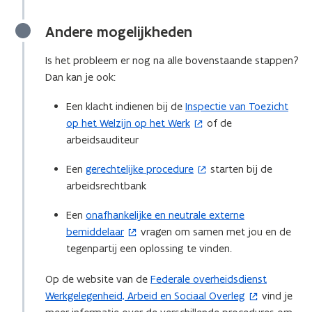
Andere mogelijkheden
Is het probleem er nog na alle bovenstaande stappen?
Dan kan je ook:
Een klacht indienen bij de
Inspectie van Toezicht
(
op het Welzijn op het Werk
of de
o
arbeidsauditeur
p
e
Een
gerechtelijke procedure
starten bij de
(
n
arbeidsrechtbank
o
t
p
i
Een
onafhankelijke en neutrale externe
(
e
n
bemiddelaar
vragen om samen met jou en de
o
n
n
tegenpartij een oplossing te vinden.
p
t
i
e
i
e
Op de website van de
Federale overheidsdienst
(
n
n
u
Werkgelegenheid, Arbeid en Sociaal Overleg
vind je
o
t
n
w