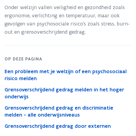
hebt
Onder welzijn vallen veiligheid en gezondheid zoals
een
ergonomie, verlichting en temperatuur, maar ook
klacht
over
gevolgen van psychosociale risico’s zoals stress, burn-
welzijn
out en grensoverschrijdend gedrag.
of
grensoverschrijdend
gedrag
OP DEZE PAGINA
Een probleem met je welzijn of een psychosociaal
risico melden
Grensoverschrijdend gedrag melden in het hoger
onderwijs
Grensoverschrijdend gedrag en discriminatie
melden - alle onderwijsniveaus
Grensoverschrijdend gedrag door externen