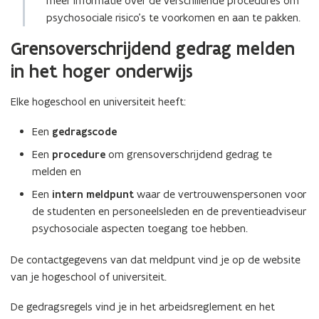
meer informatie over de verschillende procedures om
p
i
i
v
psychosociale risico’s te voorkomen en aan te pakken.
e
n
e
e
n
n
u
Grensoverschrijdend gedrag melden
n
t
i
w
s
in het hoger onderwijs
i
e
v
t
n
u
e
e
Elke hogeschool en universiteit heeft:
n
w
n
r
i
v
s
Een
gedragscode
)
e
e
t
Een
procedure
om grensoverschrijdend gedrag te
u
n
e
melden en
w
s
r
v
t
Een
intern meldpunt
waar de vertrouwenspersonen voor
)
e
e
de studenten en personeelsleden en de preventieadviseur
n
r
psychosociale aspecten toegang toe hebben.
s
)
t
De contactgegevens van dat meldpunt vind je op de website
e
van je hogeschool of universiteit.
r
De gedragsregels vind je in het arbeidsreglement en het
)