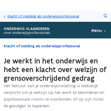
Overslaan
Zoeken
en
Klacht of melding als onderwijsprofessional
naar
de
ONDERWIJS VLAANDEREN
Menu
inhoud
voor onderwijsprofessionals
gaan
Gedaan
Klacht of melding als onderwijsprofessional
met
laden.
Je werkt in het onderwijs en
U
bevindt
hebt een klacht over welzijn of
zich
grensoverschrijdend gedrag
op:
Je
Het bestuur van je onderwijsinstelling is wettelijk
werkt
verplicht om je welzijn op het werk te bevorderen en
in
het
psychosociale risico’s te voorkomen, of op zijn minst
onderwijs
de gevolgen te beperken.
en