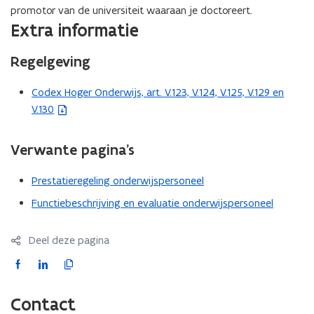
promotor van de universiteit waaraan je doctoreert.
Extra informatie
Regelgeving
Codex Hoger Onderwijs, art. V.123, V.124, V.125, V.129 en
(
V.130
b
e
s
Verwante pagina’s
t
a
Prestatieregeling onderwijspersoneel
n
Functiebeschrijving en evaluatie onderwijspersoneel
d
o
Deel deze pagina
p
e
F
L
K
n
a
i
o
t
c
n
p
Contact
i
e
k
i