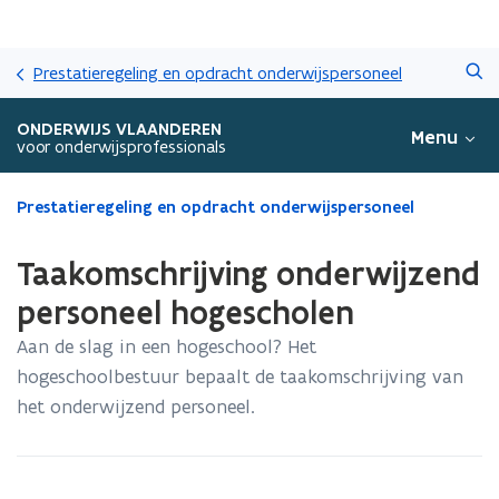
Overslaan
Zoeken
en
Prestatieregeling en opdracht onderwijspersoneel
naar
de
ONDERWIJS VLAANDEREN
Menu
inhoud
voor onderwijsprofessionals
gaan
Gedaan
Prestatieregeling en opdracht onderwijspersoneel
met
laden.
Taakomschrijving onderwijzend
U
bevindt
personeel hogescholen
zich
Aan de slag in een hogeschool? Het
op:
Taakomschrijving
hogeschoolbestuur bepaalt de taakomschrijving van
onderwijzend
het onderwijzend personeel.
personeel
hogescholen