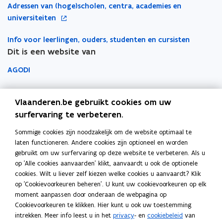
e
n
n
d
o
Adressen van (hoge)scholen, centra, academies en
t
u
s
s
p
universiteiten
i
w
t
t
e
n
v
e
e
Info voor leerlingen, ouders, studenten en cursisten
n
n
e
Dit is een website van
r
r
t
i
n
i
e
AGODI
s
n
u
t
n
AHOVOKS
w
e
i
Vlaanderen.be gebruikt cookies om uw
v
r
e
Departement Onderwijs en Vorming
surfervaring te verbeteren.
e
u
n
Sommige cookies zijn noodzakelijk om de website optimaal te
Onderwijsinspectie
w
s
laten functioneren. Andere cookies zijn optioneel en worden
v
t
gebruikt om uw surfervaring op deze website te verbeteren. Als u
Over het beleidsdomein Onderwijs en Vorming
e
op 'Alle cookies aanvaarden' klikt, aanvaardt u ook de optionele
e
Fout gezien?
n
cookies. Wilt u liever zelf kiezen welke cookies u aanvaardt? Klik
r
s
op 'Cookievoorkeuren beheren'. U kunt uw cookievoorkeuren op elk
Help de website te verbeteren
moment aanpassen door onderaan de webpagina op
t
Cookievoorkeuren te klikken. Hier kunt u ook uw toestemming
e
intrekken. Meer info leest u in het
privacy
- en
cookiebeleid
van
r