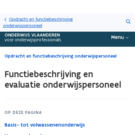
Overslaan
Zoeken
en
Opdracht en functiebeschrijving
naar
onderwijspersoneel
de
ONDERWIJS VLAANDEREN
Menu
inhoud
voor onderwijsprofessionals
gaan
Gedaan
Opdracht en functiebeschrijving onderwijspersoneel
met
laden.
Functiebeschrijving en
U
bevindt
evaluatie onderwijspersoneel
zich
op:
Functiebeschrijving
en
evaluatie
OP DEZE PAGINA
onderwijspersoneel
Basis- tot volwassenenonderwijs