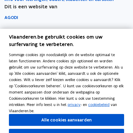
n
n
n
j
n
j
a
a
u
u
m
e
Dit is een website van
e
e
t
s
s
i
a
a
e
w
w
b
n
e
i
n
n
e
AGODI
l
l
v
v
o
s
n
e
e
u
h
h
e
e
r
t
e
n
e
AHOVOKS
w
o
o
n
n
d
e
n
n
i
Vlaanderen.be gebruikt cookies om uw
g
v
g
u
s
s
u
r
e
Departement Onderwijs en Vorming
surfervaring te verbeteren.
e
e
e
n
n
t
t
u
s
s
n
i
i
Sommige cookies zijn noodzakelijk om de website optimaal te
e
e
c
Onderwijsinspectie
c
w
s
v
v
laten functioneren. Andere cookies zijn optioneel en worden
h
r
r
h
v
e
e
t
gebruikt om uw surfervaring op deze website te verbeteren. Als u
o
o
Over het beleidsdomein Onderwijs en Vorming
e
r
r
op 'Alle cookies aanvaarden' klikt, aanvaardt u ook de optionele
e
l
l
Fout gezien?
s
n
s
cookies. Wilt u liever zelf kiezen welke cookies u aanvaardt? Klik
r
e
e
i
i
s
op 'Cookievoorkeuren beheren'. U kunt uw cookievoorkeuren op elk
n
n
Help de website te verbeteren
t
t
moment aanpassen door onderaan de webpagina op
t
e
e
Cookievoorkeuren te klikken. Hier kunt u ook uw toestemming
e
i
i
intrekken. Meer info leest u in het
privacy
- en
cookiebeleid
van
r
t
t
Vlaanderen.be.
Volg Onderwijs Vlaanderen op
Alle cookies aanvaarden
opent in nieuw venster
Facebook
opent in nieuw venster
Instagram