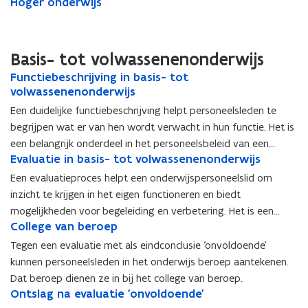
Hoger onderwijs
Basis- tot volwassenenonderwijs
F
Functiebeschrijving in basis- tot
F
u
volwassenenonderwijs
u
n
n
Een duidelijke functiebeschrijving helpt personeelsleden te
c
c
begrijpen wat er van hen wordt verwacht in hun functie. Het is
t
t
een belangrijk onderdeel in het personeelsbeleid van een
i
i
E
Evaluatie in basis- tot volwassenenonderwijs
E
onderwijsinstelling.
e
e
v
v
b
b
Een evaluatieproces helpt een onderwijspersoneelslid om
a
a
e
e
inzicht te krijgen in het eigen functioneren en biedt
l
l
s
s
mogelijkheden voor begeleiding en verbetering. Het is een
u
u
c
c
C
College van beroep
C
belangrijk onderdeel in het personeelsbeleid van een
a
a
h
h
o
o
t
onderwijsinstelling.
t
Tegen een evaluatie met als eindconclusie ‘onvoldoende’
r
r
l
l
i
i
kunnen personeelsleden in het onderwijs beroep aantekenen.
i
i
l
l
e
e
j
Dat beroep dienen ze in bij het college van beroep.
j
e
e
i
i
v
O
Ontslag na evaluatie 'onvoldoende'
v
O
g
g
n
n
i
n
i
n