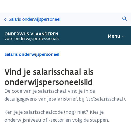
Overslaan
Zoeken
en
Salaris onderwijspersoneel
naar
de
ONDERWIJS VLAANDEREN
Menu
inhoud
voor onderwijsprofessionals
gaan
Gedaan
Salaris onderwijspersoneel
met
laden.
Vind je salarisschaal als
U
bevindt
onderwijspersoneelslid
zich
De code van je salarisschaal vind je in de
op:
Vind
detailgegevens van je salarisbrief, bij ‘ssc’(salarisschaal).
je
salarisschaal
Ken je je salarisschaalcode (nog) niet? Kies je
als
onderwijsniveau of -sector en volg de stappen.
onderwijspersoneelslid