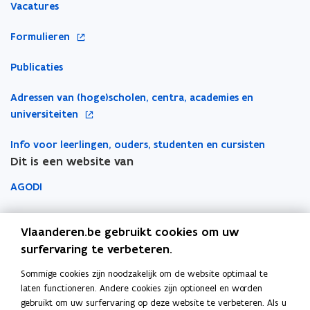
Vacatures
e
e
e
t
u
u
m
i
o
Formulieren
w
w
b
n
p
v
v
o
n
Publicaties
e
e
e
r
i
n
n
n
d
e
o
Adressen van (hoge)scholen, centra, academies en
t
s
s
u
p
universiteiten
i
t
t
w
e
n
e
e
v
Info voor leerlingen, ouders, studenten en cursisten
n
n
r
r
e
Dit is een website van
t
i
n
i
e
AGODI
s
n
u
t
n
AHOVOKS
w
e
i
Vlaanderen.be gebruikt cookies om uw
v
r
e
Departement Onderwijs en Vorming
surfervaring te verbeteren.
e
u
n
Sommige cookies zijn noodzakelijk om de website optimaal te
Onderwijsinspectie
w
s
laten functioneren. Andere cookies zijn optioneel en worden
v
t
gebruikt om uw surfervaring op deze website te verbeteren. Als u
Over het beleidsdomein Onderwijs en Vorming