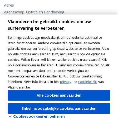
n
Adres
i
Agentschap Justitie en Handhaving
e
Afdeling Justitiehuizen
u
Vlaanderen.be gebruikt cookies om uw
w
Marie-Elisabeth Belpairegebouw
surfervaring te verbeteren.
v
Simon Bolivarlaan 17, 1000 Brussel, België
e
o
Routeplanner
Sommige cookies zijn noodzakelijk om de website optimaal te
n
p
laten functioneren. Andere cookies zijn optioneel en worden
s
Postadres
e
gebruikt om uw surfervaring op deze website te verbeteren. Als u
t
n
Agentschap Justitie en Handhaving
op 'Alle cookies aanvaarden' klikt, aanvaardt u ook de optionele
e
t
Afdeling Justitiehuizen
cookies. Wilt u liever zelf kiezen welke cookies u aanvaardt? Klik
r
i
op 'Cookievoorkeuren beheren'. U kunt uw cookievoorkeuren op elk
Koning Albert II laan 15 bus 338, 1210 Brussel, België
n
moment aanpassen door onderaan de webpagina op
n
Cookievoorkeuren te klikken. Hier kunt u ook uw toestemming
i
Contactpersonen
intrekken. Meer info leest u in het
privacy
- en
cookiebeleid
van
e
Vlaanderen.be.
u
Alle cookies aanvaarden
w
Afdelingshoofd
v
Dominicus Hans
Enkel noodzakelijke cookies aanvaarden
e
n
Cookievoorkeuren beheren