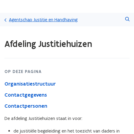
Overslaan
Zoeken
en
Agentschap Justitie en Handhaving
naar
de
Gedaan
inhoud
Afdeling Justitiehuizen
met
gaan
laden.
U
bevindt
zich
OP DEZE PAGINA
op:
Afdeling
Organisatiestructuur
Justitiehuizen
Contactgegevens
Contactpersonen
De afdeling Justitiehuizen staat in voor:
de justitiële begeleiding en het toezicht van daders in