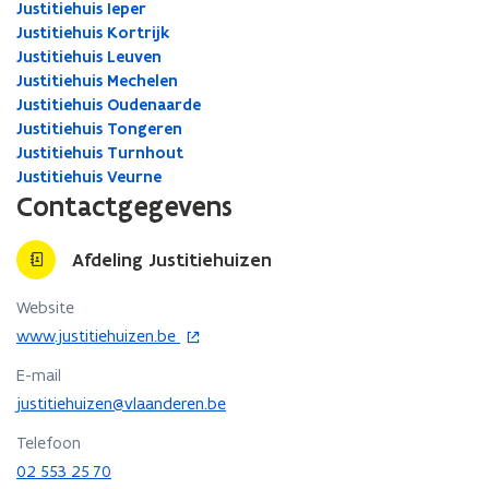
Justitiehuis Ieper
Justitiehuis Kortrijk
Justitiehuis Leuven
Justitiehuis Mechelen
Justitiehuis Oudenaarde
Justitiehuis Tongeren
Justitiehuis Turnhout
Justitiehuis Veurne
Contactgegevens
Afdeling Justitiehuizen
Website
o
www.justitiehuizen.be
p
E-mail
e
n
justitiehuizen@vlaanderen.be
t
Telefoon
i
02 553 25 70
n