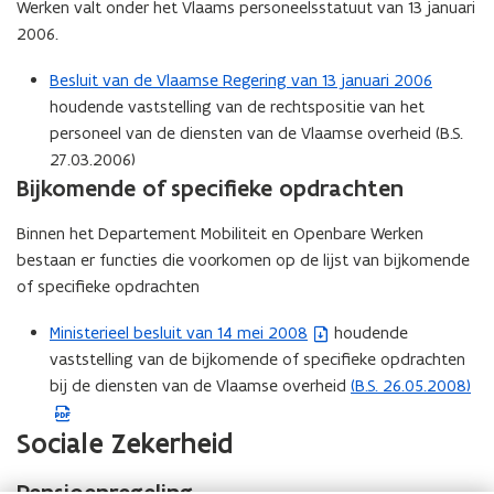
Werken valt onder het Vlaams personeelsstatuut van 13 januari
)
o
i
2006.
p
n
e
n
Besluit van de Vlaamse Regering van 13 januari 2006
n
i
houdende vaststelling van de rechtspositie van het
t
e
personeel van de diensten van de Vlaamse overheid (B.S.
i
u
27.03.2006)
n
w
Bijkomende of specifieke opdrachten
n
v
i
e
Binnen het Departement Mobiliteit en Openbare Werken
e
n
bestaan er functies die voorkomen op de lijst van bijkomende
u
s
of specifieke opdrachten
w
t
v
Ministerieel besluit van 14 mei 2008
houdende
(
e
e
vaststelling van de bijkomende of specifieke opdrachten
b
r
n
bij de diensten van de Vlaamse overheid
(B.S. 26.05.2008)
e
(
)
s
s
P
Sociale Zekerheid
t
t
D
e
a
F
Pensioenregeling
r
n
b