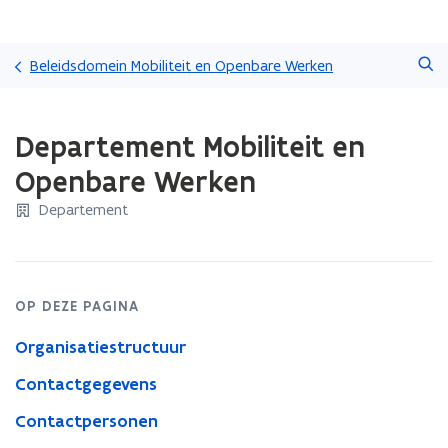
Overslaan
Zoeken
en
Beleidsdomein Mobiliteit en Openbare Werken
naar
de
Gedaan
inhoud
Departement Mobiliteit en
met
gaan
laden.
Openbare Werken
U
bevindt
Departement
zich
op:
Departement
Mobiliteit
en
OP DEZE PAGINA
Openbare
Organisatiestructuur
Werken
Contactgegevens
Contactpersonen