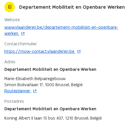
Departement Mobiliteit en Openbare Werken
Website
o
www.vlaanderen.be/departement-mobiliteit-en-openbare-
p
werken
e
Contactformulier
n
o
t
https://mow-contact.vlaanderen.be
p
i
Adres
e
n
n
Departement Mobiliteit en Openbare Werken
n
t
i
Marie-Elisabeth Belpairegebouw
i
e
Simon Bolivarlaan 17, 1000 Brussel, België
n
u
o
Routeplanner
n
w
p
i
v
Postadres
e
e
e
n
Departement Mobiliteit en Openbare Werken
u
n
t
w
Koning Albert II laan 15 bus 437, 1210 Brussel, België
s
i
v
t
n