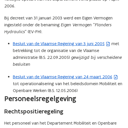
o
t
2006.
p
i
e
n
Bij decreet van 31 januari 2003 werd een Eigen Vermogen
n
n
ingesteld onder de benaming
Eigen Vermogen "Flanders
t
i
Hydraulics"
(EV-FH).
i
e
n
u
Besluit van de Vlaamse Regering van 3 juni 2005
met
(
n
w
betrekking tot de organisatie van de Vlaamse
b
i
v
administratie (B.S. 22.09.2005)
gewijzigd bij verscheidene
e
e
e
besluiten
s
u
n
t
w
Besluit van de Vlaamse Regering van 24 maart 2006
s
(
a
v
tot operationalisering van het beleidsdomein Mobiliteit en
t
b
n
e
Openbare Werken (B.S. 12.05.2006)
e
e
d
n
Personeelsregelgeving
r
s
o
s
)
t
p
Rechtspositieregeling
t
a
e
e
n
n
Het personeel van het Departement Mobiliteit en Openbare
r
d
t