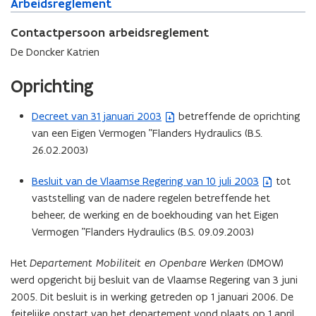
A
Arbeidsreglement
A
r
r
b
Contactpersoon arbeidsreglement
b
e
e
De Doncker Katrien
i
i
d
d
Oprichting
s
s
r
r
Decreet van 31 januari 2003
betreffende de oprichting
(
e
e
van een Eigen Vermogen "Flanders Hydraulics (B.S.
b
g
g
l
26.02.2003)
e
l
e
e
s
m
m
Besluit van de Vlaamse Regering van 10 juli 2003
tot
(
t
e
e
vaststelling van de nadere regelen betreffende het
b
a
n
n
beheer, de werking en de boekhouding van het Eigen
e
n
t
t
Vermogen "Flanders Hydraulics (B.S. 09.09.2003)
s
d
t
o
Het
Departement Mobiliteit en Openbare Werken
(DMOW)
a
p
werd opgericht bij besluit van de Vlaamse Regering van 3 juni
n
e
2005. Dit besluit is in werking getreden op 1 januari 2006. De
d
n
feitelijke opstart van het departement vond plaats op 1 april