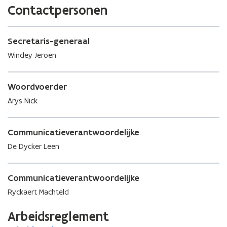
e
e
n
Contactpersonen
n
r
i
s
e
t
u
Secretaris-generaal
e
w
r
Windey Jeroen
v
e
n
Woordvoerder
s
Arys Nick
t
e
r
Communicatieverantwoordelijke
De Dycker Leen
Communicatieverantwoordelijke
Ryckaert Machteld
Arbeidsreglement