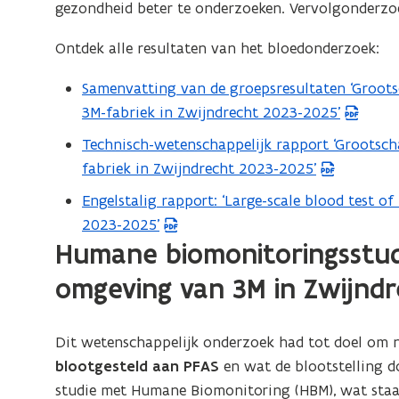
gezondheid beter te onderzoeken. Vervolgonderzoe
Ontdek alle resultaten van het bloedonderzoek:
Samenvatting van de groepsresultaten ‘Groot
(
3M-fabriek in Zwijndrecht 2023-2025’
P
D
Technisch-wetenschappelijk rapport ‘Grootsc
(
F
fabriek in Zwijndrecht 2023-2025’
P
b
D
Engelstalig rapport: ‘Large-scale blood test of
(
e
F
2023-2025’
P
s
b
Humane biomonitoringsstudi
D
t
e
F
omgeving van 3M in Zwijnd
a
s
b
n
t
e
d
a
Dit wetenschappelijk onderzoek had tot doel om 
s
o
n
blootgesteld aan PFAS
en wat de blootstelling d
t
p
d
studie met Humane Biomonitoring (HBM), wat staat
a