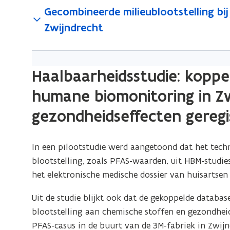
b
n
e
)
Gecombineerde milieublootstelling bij
t
e
e
s
n
a
r
Zwijndrecht
s
t
t
n
)
t
e
i
d
a
r
n
o
n
Haalbaarheidsstudie: koppe
)
n
p
d
i
humane biomonitoring in Z
e
o
e
n
gezondheidseffecten geregi
p
u
t
e
w
i
n
v
In een pilootstudie werd aangetoond dat het tech
n
t
e
blootstelling, zoals PFAS-waarden, uit HBM-studie
n
i
n
het elektronische medische dossier van huisartsen
i
n
s
e
n
Uit de studie blijkt ook dat de gekoppelde datab
t
u
i
blootstelling aan chemische stoffen en gezondheid
e
w
e
PFAS-casus in de buurt van de 3M-fabriek in Zwijnd
r