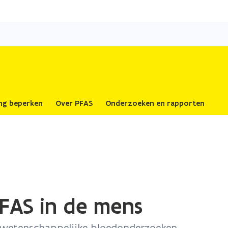
Overslaan
en
naar
de
inhoud
gaan
ing beperken
Over PFAS
Onderzoeken en rapporten
FAS in de mens
, wetenschappelijke bloedonderzoeken