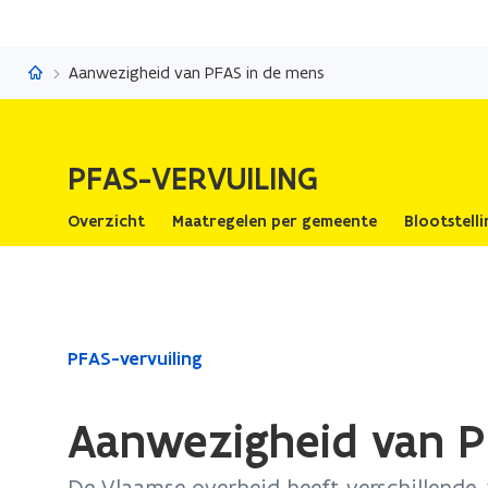
PFAS-vervuiling
Aanwezigheid van PFAS in de mens
PFAS-VERVUILING
Overzicht
Maatregelen per gemeente
Blootstell
Gedaan
PFAS-vervuiling
met
laden.
Aanwezigheid van P
U
bevindt
De Vlaamse overheid heeft verschillende