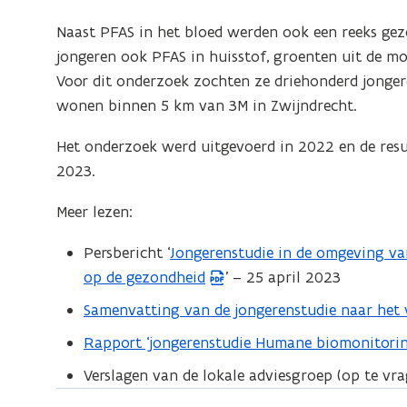
e
o
n
n
Naast PFAS in het bloed werden ook een reeks gez
p
d
t
jongeren ook PFAS in huisstof, groenten uit de m
e
o
i
Voor dit onderzoek zochten ze driehonderd jonger
n
p
n
wonen binnen 5 km van 3M in Zwijndrecht.
t
e
n
i
n
Het onderzoek werd uitgevoerd in 2022 en de res
i
n
t
2023.
e
n
i
u
i
Meer lezen:
n
w
e
n
v
Persbericht ‘
Jongerenstudie in de omgeving va
(
u
i
e
op de gezondheid
’ – 25 april 2023
P
w
e
n
D
v
Samenvatting van de jongerenstudie naar het
(
u
s
F
e
P
w
Rapport ‘jongerenstudie Humane biomonitorin
(
t
b
n
D
v
o
e
Verslagen van de lokale adviesgroep (op te vr
e
s
F
e
p
r
s
t