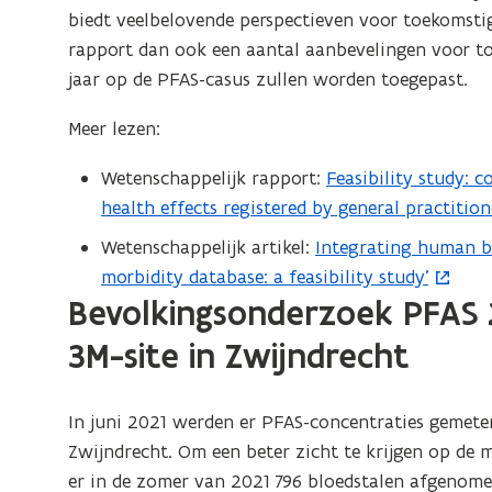
v
u
biedt veelbelovende perspectieven voor toekomstig
)
e
w
rapport dan ook een aantal aanbevelingen voor t
n
v
jaar op de PFAS-casus zullen worden toegepast.
s
e
t
Meer lezen:
n
e
s
Wetenschappelijk rapport:
Feasibility study: 
(
r
t
health effects registered by general practition
P
)
e
D
Wetenschappelijk artikel:
Integrating human b
(
r
F
morbidity database: a feasibility study’
o
)
b
Bevolkingsonderzoek PFAS 
p
e
e
3M-site in Zwijndrecht
s
n
t
t
a
In juni 2021 werden er PFAS-concentraties gemete
i
n
Zwijndrecht. Om een beter zicht te krijgen op de
n
d
er in de zomer van 2021 796 bloedstalen afgenom
n