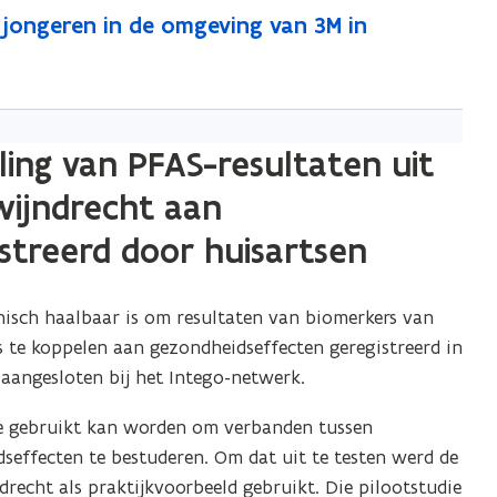
 jongeren in de omgeving van 3M in
p
e
n
t
i
ling van PFAS-resultaten uit
n
wijndrecht aan
u
w
streerd door huisartsen
e
-
nisch haalbaar is om resultaten van biomerkers van
m
s te koppelen aan gezondheidseffecten geregistreerd in
a
 aangesloten bij het Intego-netwerk.
i
l
ase gebruikt kan worden om verbanden tussen
a
seffecten te bestuderen. Om dat uit te testen werd de
p
recht als praktijkvoorbeeld gebruikt. Die pilootstudie