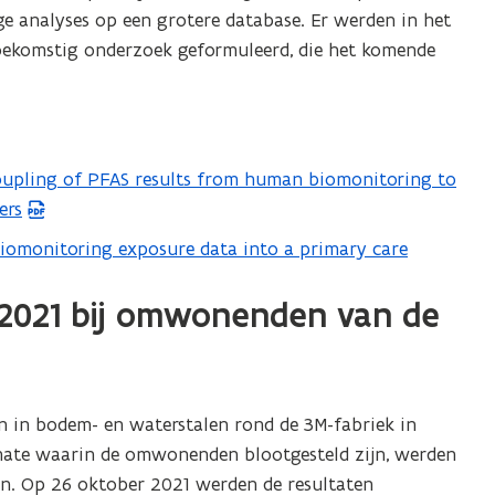
p
e analyses op een grotere database. Er werden in het
l
oekomstig onderzoek geformuleerd, die het komende
i
c
a
t
coupling of PFAS results from human biomonitoring to
i
ers
e
)
iomonitoring exposure data into a primary care
2021 bij omwonenden van de
n in bodem- en waterstalen rond de 3M-fabriek in
 mate waarin de omwonenden blootgesteld zijn, werden
en. Op 26 oktober 2021 werden de resultaten