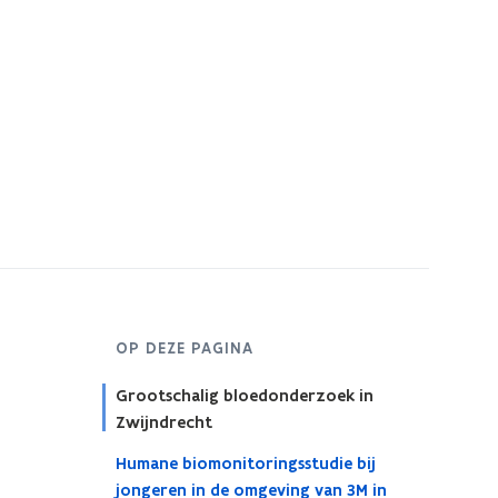
s
t
e
r
OP DEZE PAGINA
Grootschalig bloedonderzoek in
Zwijndrecht
Humane biomonitoringsstudie bij
jongeren in de omgeving van 3M in