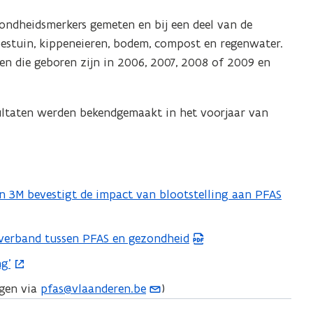
ondheidsmerkers gemeten en bij een deel van de
oestuin, kippeneieren, bodem, compost en regenwater.
en die geboren zijn in 2006, 2007, 2008 of 2009 en
ultaten werden bekendgemaakt in het voorjaar van
n 3M bevestigt de impact van blootstelling aan PFAS
 verband tussen PFAS en gezondheid
g’
agen via
pfas@vlaanderen.be
)
(
o