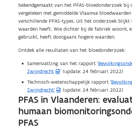
o
bekendgemaakt van het PFAS-bloedonderzoek bij 
i
p
vergeleken met gemiddelde Vlaamse bloedwaarden
e
e
verschillende PFAS-types. Uit het onderzoek blijk
u
n
waarden heeft. Wie dichter bij de fabriek woont, 
w
t
gebruikt, heeft doorgaans hogere waarden.
v
i
e
Ontdek alle resultaten van het bloedonderzoek:
n
n
n
s
Samenvatting van het rapport ‘
Bevolkingsond
(
i
t
Zwijndrecht
’ (update: 24 februari 2022)
P
e
e
D
Technisch-wetenschappelijk rapport ‘
Bevolkin
(
u
r
F
Zwijndrecht’
(update: 24 februari 2022)
P
w
)
b
PFAS in Vlaanderen: evalua
D
v
e
F
e
humaan biomonitoringsond
s
b
n
t
PFAS
e
s
a
s
t