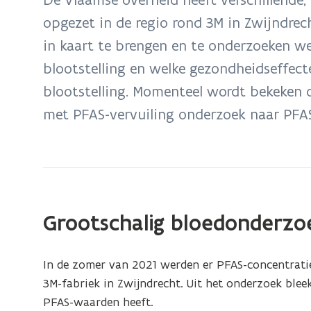
zich
opgezet in de regio rond 3M in Zwijndre
op:
in kaart te brengen en te onderzoeken wel
Aanwezigheid
van
blootstelling en welke gezondheidseffect
PFAS
blootstelling. Momenteel wordt bekeken o
in
met PFAS-vervuiling onderzoek naar PFAS
de
mens
Grootschalig bloedonderzoe
In de zomer van 2021 werden er PFAS-concentrat
3M-fabriek in Zwijndrecht. Uit het onderzoek ble
PFAS-waarden heeft.