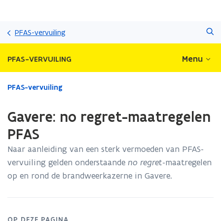
Overslaan
Zoeken
en
PFAS-vervuiling
naar
de
Menu
PFAS-VERVUILING
inhoud
gaan
Gedaan
PFAS-vervuiling
met
laden.
Gavere: no regret-maatregelen
U
bevindt
PFAS
zich
Naar aanleiding van een sterk vermoeden van PFAS-
op:
Gavere:
vervuiling gelden onderstaande
no regret
-maatregelen
no
op en rond de brandweerkazerne in Gavere.
regret-
maatregelen
PFAS
OP DEZE PAGINA