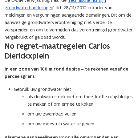
De OVAM verwijst nog naar de ‘
Technische richtlijn
grondwaterhandelingen
’ dd. 28/11/2012 in kader van
meldingen en vergunningen aangaande bemalingen. Dit om de
aanwezige grondwaterverontreiniging niet verder te
verspreiden en om te vermijden dat verontreinigd grondwater
hergebruikt of geloosd wordt.
No regret-maatregelen Carlos
Dierickxplein
In een zone van 100 m rond de site – te rekenen vanaf de
perceelsgrens:
Gebruik uw grondwater niet
als drinkwater, ook niet om thee, koffie of ijsblokjes
te maken of om ermee te koken
om uw zwembad vullen
om uw moestuin water te geven.
Algemene aanbevelingen voor alle omwonenden van