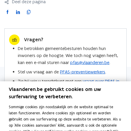
Deel deze pagina
F
L
K
a
i
o
c
n
p
e
k
i
Vragen?
b
e
e
o
d
e
De betrokken gemeentebesturen houden hun
o
i
r
inwoners op de hoogte. Wie toch nog vragen heeft,
k
n
l
kan een e-mail sturen naar
pfas@vlaanderen.be
.
o
o
i
Stel uw vraag aan de
PFAS-preventiewerkers
.
p
p
n
Zie bij wie u terechtkunt met een
vraag over PFAS in
e
e
k
de regio Zwijndrecht
.
n
n
n
Vlaanderen.be gebruikt cookies om uw
t
t
a
surfervaring te verbeteren.
Locaties
i
i
a
Sommige cookies zijn noodzakelijk om de website optimaal te
n
n
r
laten functioneren. Andere cookies zijn optioneel en worden
n
n
k
gebruikt om uw surfervaring op deze website te verbeteren. Als u
i
i
l
op 'Alle cookies aanvaarden' klikt, aanvaardt u ook de optionele
e
e
e