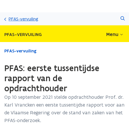
Overslaan
Zoeken
en
PFAS-vervuiling
naar
de
Menu
PFAS-VERVUILING
inhoud
gaan
Gedaan
PFAS-vervuiling
met
laden.
PFAS: eerste tussentijdse
U
bevindt
rapport van de
zich
opdrachthouder
op:
PFAS:
Op 10 september 2021 stelde opdrachthouder Prof. dr.
eerste
Karl Vrancken een eerste tussentijdse rapport voor aan
tussentijdse
rapport
de Vlaamse Regering over de stand van zaken van het
van
PFAS-onderzoek.
de