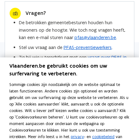
i
E
a
E
e
k
i
o
e
n
e
n
Vragen?
b
e
e
p
r
r
n
d
o
d
e
s
e
s
De betrokken gemeentebesturen houden hun
i
o
t
t
o
i
r
n
inwoners op de hoogte. Wie toch nog vragen heeft,
e
p
e
e
k
n
l
t
kan een e-mail sturen naar
pfas@vlaanderen.be
.
u
e
t
t
o
o
i
i
w
n
u
u
Stel uw vraag aan de
PFAS-preventiewerkers
.
p
p
n
n
v
s
t
s
Zie bij wie u terechtkunt met een
vraag over PFAS in
e
e
k
n
s
e
s
i
de regio Zwijndrecht
.
n
n
n
Vlaanderen.be gebruikt cookies om uw
i
e
e
n
n
t
t
a
n
surfervaring te verbeteren.
e
n
Locaties
s
n
t
t
i
i
a
u
t
i
Sommige cookies zijn noodzakelijk om de website optimaal te
i
i
n
n
r
w
e
e
laten functioneren. Andere cookies zijn optioneel en worden
j
j
n
n
k
v
r
gebruikt om uw surfervaring op deze website te verbeteren. Als u
u
d
d
i
i
l
e
op 'Alle cookies aanvaarden' klikt, aanvaardt u ook de optionele
)
s
w
s
e
e
e
n
cookies. Wilt u liever zelf kiezen welke cookies u aanvaardt? Klik
e
e
v
Meer info
u
u
m
op 'Cookievoorkeuren beheren'. U kunt uw cookievoorkeuren op elk
s
r
r
e
moment aanpassen door onderaan de webpagina op
w
w
b
a
t
a
Persberichten
n
Cookievoorkeuren te klikken. Hier kunt u ook uw toestemming
p
p
v
v
o
e
s
intrekken. Meer info leest u in het
privacy
- en
cookiebeleid
van
p
p