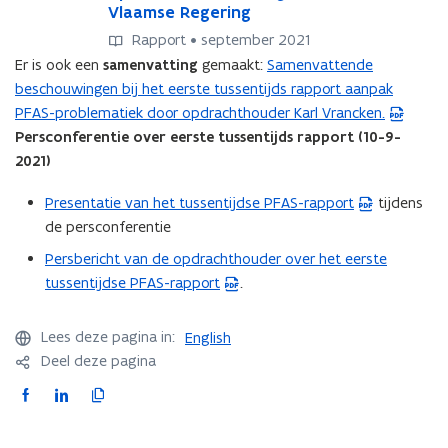
p
Vlaamse Regering
p
a
a
Rapport • september 2021
k
k
Er is ook een
samenvatting
gemaakt:
Samenvattende
(
P
P
beschouwingen bij het eerste tussentijds rapport aanpak
P
F
F
PFAS-problematiek door opdrachthouder Karl Vrancken.
D
A
A
S
Persconferentie over eerste tussentijds rapport (10-9-
F
S
-
-
2021)
b
p
p
e
r
r
Presentatie van het tussentijdse PFAS-rapport
tijdens
(
s
o
o
de persconferentie
P
t
b
b
D
a
Persbericht van de opdrachthouder over het eerste
(
l
l
F
n
tussentijdse PFAS-rapport
.
e
P
e
b
m
d
m
D
e
a
a
o
F
Lees deze pagina in:
English
t
s
t
p
b
Deel deze pagina
i
i
t
e
e
e
e
F
L
K
a
n
s
k
k
a
i
o
n
t
t
.
.
c
n
p
d