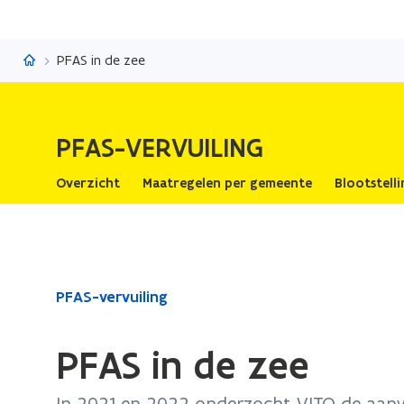
PFAS-vervuiling
PFAS in de zee
PFAS-VERVUILING
Overzicht
Maatregelen per gemeente
Blootstell
Gedaan
PFAS-vervuiling
met
laden.
PFAS in de zee
U
bevindt
In 2021 en 2022 onderzocht VITO de aanw