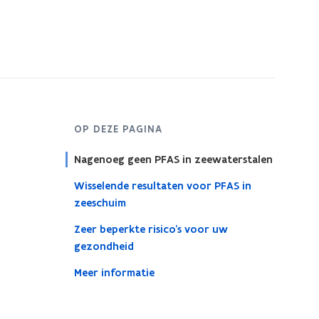
s
t
e
r
OP DEZE PAGINA
Nagenoeg geen PFAS in zeewaterstalen
Wisselende resultaten voor PFAS in
zeeschuim
Zeer beperkte risico’s voor uw
gezondheid
Meer informatie