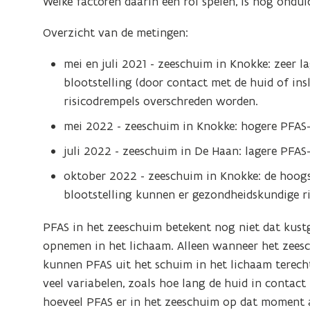
afb
Welke factoren daarin een rol spelen, is nog onduid
vo
Overzicht van de metingen:
ee
ver
mei en juli 2021 - zeeschuim in Knokke: zeer l
we
blootstelling (door contact met de huid of in
risicodrempels overschreden worden.
mei 2022 - zeeschuim in Knokke: hogere PFA
juli 2022 - zeeschuim in De Haan: lagere PFA
oktober 2022 - zeeschuim in Knokke: de hoogs
blootstelling kunnen er gezondheidskundige r
PFAS in het zeeschuim betekent nog niet dat kust
opnemen in het lichaam. Alleen wanneer het zeesch
kunnen PFAS uit het schuim in het lichaam terec
veel variabelen, zoals hoe lang de huid in contact 
hoeveel PFAS er in het zeeschuim op dat moment a