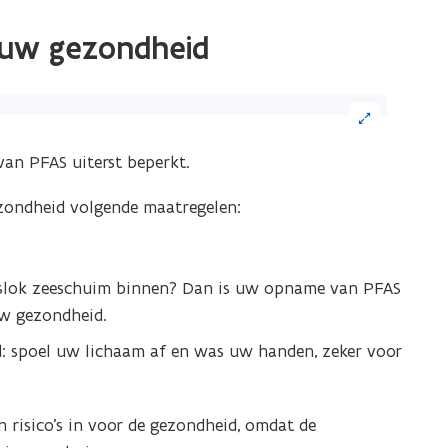
r uw gezondheid
ik
van PFAS uiterst beperkt.
eelding
zondheid volgende maatregelen:
or
n
grote
en slok zeeschuim binnen? Dan is uw opname van PFAS
ergave)
 uw gezondheid.
d: spoel uw lichaam af en was uw handen, zeker voor
risico’s in voor de gezondheid, omdat de