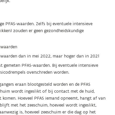
eelding
elijk.
or
n
grote
age PFAS-waarden. Zelfs bij eventuele intensieve
ergave)
slikken) zouden er geen gezondheidskundige
S-waarden
S-waarden dan in mei 2022, maar hoger dan in 2021
t gemeten PFAS-waarden. Bij eventuele intensieve
isicodrempels overschreden worden.
gangers eraan blootgesteld worden en de PFAS
uim wordt ingeslikt of bij contact met de huid,
ht komen. Hoeveel PFAS iemand opneemt, hangt af van
blijft met het zeeschuim, hoeveel wordt ingeslikt,
anwezig is, hoeveel zeeschuim er die dag op het