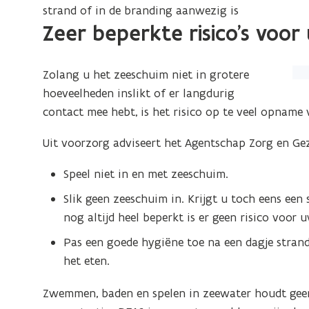
strand of in de branding aanwezig is
Zeer beperkte risico’s voo
(Kl
Zolang u het zeeschuim niet in grotere
op
hoeveelheden inslikt of er langdurig
de
contact mee hebt, is het risico op te veel opname 
afb
Uit voorzorg adviseert het Agentschap Zorg en Ge
vo
ee
Speel niet in en met zeeschuim.
ver
Slik geen zeeschuim in. Krijgt u toch eens e
we
nog altijd heel beperkt is er geen risico voor
Pas een goede hygiëne toe na een dagje stran
het eten.
Zwemmen, baden en spelen in zeewater houdt geen 