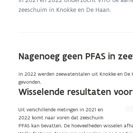
zich
zeeschuim in Knokke en De Haan.
op:
PFAS
in
de
zee
Nagenoeg geen PFAS in ze
In 2022 werden zeewaterstalen uit Knokke en De
gevonden.
Wisselende resultaten voor
(Kl
Uit verschillende metingen in 2021 en
op
2022 komt naar voren dat zeeschuim
de
PFAS kan bevatten. De hoeveelheden wisselen afhank