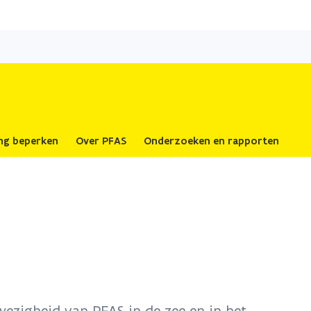
Overslaan
en
naar
de
inhoud
gaan
ing beperken
Over PFAS
Onderzoeken en rapporten
ezigheid van PFAS in de zee en in het