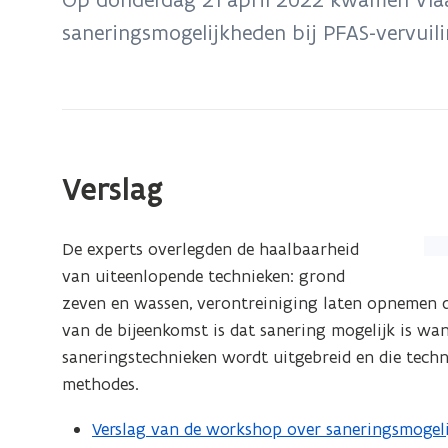
zich
saneringsmogelijkheden bij PFAS-vervuili
op:
Sanering
Verslag
(Kl
De experts overlegden de haalbaarheid
op
van uiteenlopende technieken: grond
de
zeven en wassen, verontreiniging laten opnemen do
afb
van de bijeenkomst is dat sanering mogelijk is wan
vo
saneringstechnieken wordt uitgebreid en die tec
ee
methodes.
ver
Verslag van de workshop over saneringsmogel
(
we