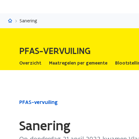
PFAS-vervuiling
Sanering
PFAS-VERVUILING
Overzicht
Maatregelen per gemeente
Blootstell
Gedaan
PFAS-vervuiling
met
laden.
Sanering
U
bevindt
Op donderdag 21 april 2022 kwamen Vla