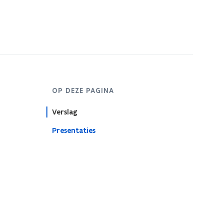
s
t
e
r
OP DEZE PAGINA
Verslag
Presentaties