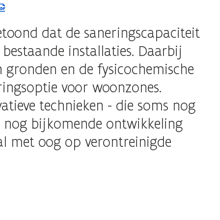
etoond dat de saneringscapaciteit
estaande installaties. Daarbij
n gronden en de fysicochemische
eringsoptie voor woonzones.
atieve technieken - die soms nog
ar nog bijkomende ontwikkeling
ral met oog op verontreinigde