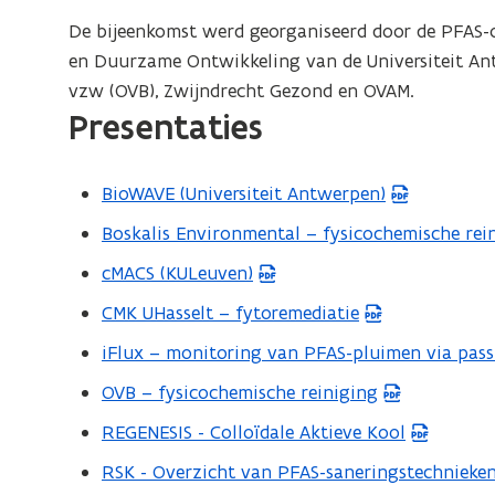
P
De bijeenkomst werd georganiseerd door de PFAS-o
D
en Duurzame Ontwikkeling van de Universiteit A
F
vzw (OVB), Zwijndrecht Gezond en OVAM.
b
Presentaties
e
s
t
BioWAVE (Universiteit Antwerpen)
(
a
P
Boskalis Environmental – fysicochemische rei
(
n
D
P
cMACS (KULeuven)
(
d
F
D
P
o
CMK UHasselt – fytoremediatie
b
(
F
D
p
e
P
iFlux – monitoring van PFAS-pluimen via pass
b
(
F
e
s
D
e
P
OVB – fysicochemische reiniging
b
(
n
t
F
s
D
e
P
t
REGENESIS - Colloïdale Aktieve Kool
a
b
(
t
F
s
D
i
n
e
P
RSK - Overzicht van PFAS-saneringstechnieke
a
b
(
t
F
n
d
s
D