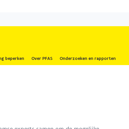
Overslaan
en
naar
de
inhoud
gaan
ing beperken
Over PFAS
Onderzoeken en rapporten
amse experts samen om de mogelijke