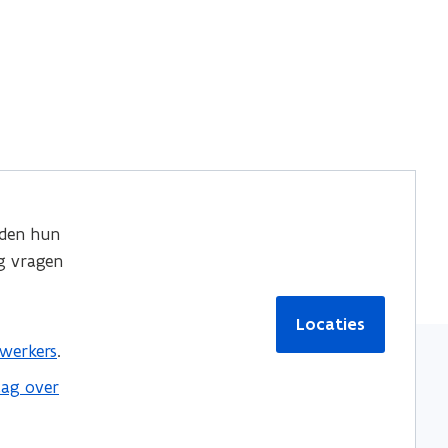
den hun
g vragen
Locaties
werkers
.
aag over