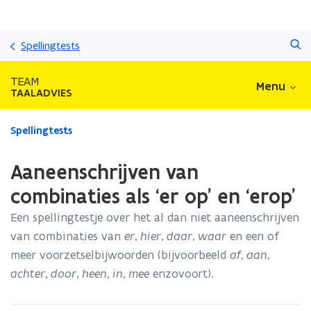
Overslaan
Zoeken
en
Spellingtests
naar
de
TEAM
Menu
inhoud
TAALADVIES
gaan
Gedaan
Spellingtests
met
laden.
Aaneenschrijven van
U
bevindt
combinaties als ‘er op' en ‘erop'
zich
Een spellingtestje over het al dan niet aaneenschrijven
op:
Aaneenschrijven
van combinaties van
er
,
hier
,
daar
,
waar
en een of
van
meer voorzetselbijwoorden (bijvoorbeeld
af
,
aan
,
combinaties
achter
,
door
,
heen
,
in
,
mee
enzovoort).
als
‘er
op'