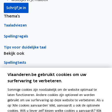
n
n
r
n
n
k
Schrijf je in
i
i
l
Thema's
e
e
e
u
u
m
Taaladviezen
w
w
b
Spellingregels
v
v
o
e
e
r
Tips voor duidelijke taal
n
n
d
Bekijk ook
s
s
t
t
Spellingtests
e
e
r
r
Boek- en webwijzer
Vlaanderen.be gebruikt cookies om uw
surfervaring te verbeteren.
Afkortingenlijst
Sommige cookies zijn noodzakelijk om de website optimaal te
Meer informatie
laten functioneren. Andere cookies zijn optioneel en worden
Over Team Taaladvies
gebruikt om uw surfervaring op deze website te verbeteren. Als u
op 'Alle cookies aanvaarden' klikt, aanvaardt u ook de optionele
Publicaties
cookies. Wilt u liever zelf kiezen welke cookies u aanvaardt? Klik