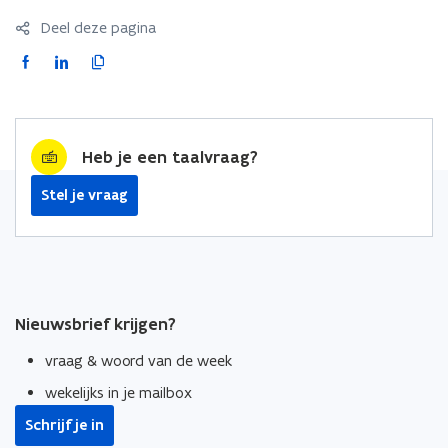
Deel deze pagina
F
L
K
a
i
o
c
n
p
e
k
i
Heb je een taalvraag?
b
e
e
o
d
e
Stel je vraag
o
i
r
k
n
l
o
o
i
p
p
n
e
e
k
Nieuwsbrief krijgen?
n
n
n
t
t
a
vraag & woord van de week
i
i
a
wekelijks in je mailbox
n
n
r
n
n
k
Schrijf je in
i
i
l