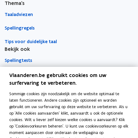
Thema's
e
e
e
u
u
m
Taaladviezen
w
w
b
Spellingregels
v
v
o
e
e
r
Tips voor duidelijke taal
n
n
d
Bekijk ook
s
s
t
t
Spellingtests
e
e
r
r
Boek- en webwijzer
Vlaanderen.be gebruikt cookies om uw
surfervaring te verbeteren.
Afkortingenlijst
Sommige cookies zijn noodzakelijk om de website optimaal te
Meer informatie
laten functioneren. Andere cookies zijn optioneel en worden
Over Team Taaladvies
gebruikt om uw surfervaring op deze website te verbeteren. Als u
op 'Alle cookies aanvaarden' klikt, aanvaardt u ook de optionele
Publicaties
cookies. Wilt u liever zelf kiezen welke cookies u aanvaardt? Klik
op 'Cookievoorkeuren beheren'. U kunt uw cookievoorkeuren op elk
moment aanpassen door onderaan de webpagina op
Heerlijk Helder