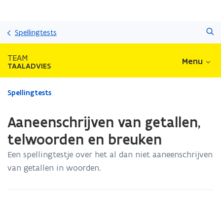
Overslaan
Zoeken
en
Spellingtests
naar
de
TEAM
Menu
inhoud
TAALADVIES
gaan
Gedaan
Spellingtests
met
laden.
Aaneenschrijven van getallen,
U
bevindt
telwoorden en breuken
zich
Een spellingtestje over het al dan niet aaneenschrijven
op:
Aaneenschrijven
van getallen in woorden.
van
getallen,
telwoorden
en
breuken