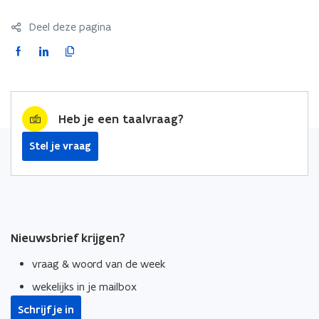
Deel deze pagina
F
L
K
a
i
o
c
n
p
e
k
i
Heb je een taalvraag?
b
e
e
o
d
e
Stel je vraag
o
i
r
k
n
l
o
o
i
p
p
n
e
e
k
Nieuwsbrief krijgen?
n
n
n
t
t
a
vraag & woord van de week
i
i
a
wekelijks in je mailbox
n
n
r
n
n
k
Schrijf je in