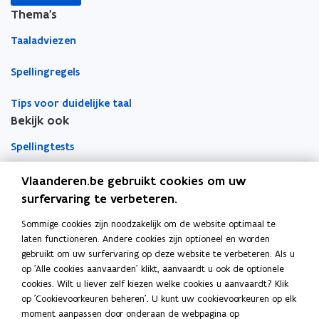
i
i
l
Thema's
e
e
e
u
u
m
Taaladviezen
w
w
b
Spellingregels
v
v
o
e
e
r
Tips voor duidelijke taal
n
n
d
Bekijk ook
s
s
t
t
Spellingtests
e
e
r
r
Boek- en webwijzer
Vlaanderen.be gebruikt cookies om uw
surfervaring te verbeteren.
Afkortingenlijst
Sommige cookies zijn noodzakelijk om de website optimaal te
Meer informatie
laten functioneren. Andere cookies zijn optioneel en worden
Over Team Taaladvies
gebruikt om uw surfervaring op deze website te verbeteren. Als u
op 'Alle cookies aanvaarden' klikt, aanvaardt u ook de optionele
Publicaties
cookies. Wilt u liever zelf kiezen welke cookies u aanvaardt? Klik
op 'Cookievoorkeuren beheren'. U kunt uw cookievoorkeuren op elk
moment aanpassen door onderaan de webpagina op
Heerlijk Helder