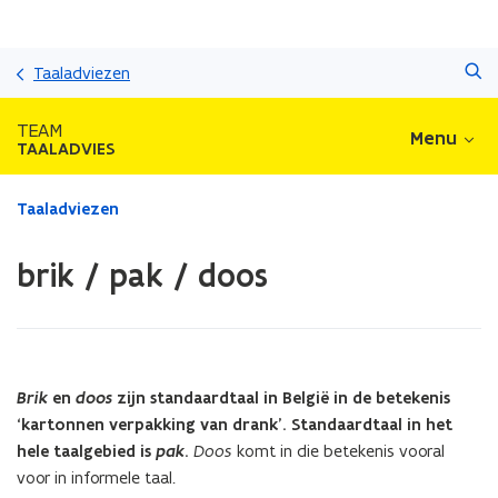
Overslaan
Zoeken
en
Taaladviezen
naar
de
TEAM
Menu
inhoud
TAALADVIES
gaan
Gedaan
Taaladviezen
met
laden.
brik / pak / doos
U
bevindt
zich
op:
brik
/
Brik
en
doos
zijn standaardtaal in België in de betekenis
pak
‘kartonnen verpakking van drank’. Standaardtaal in het
/
hele taalgebied is
pak
.
Doos
komt in die betekenis vooral
doos
voor in informele taal.