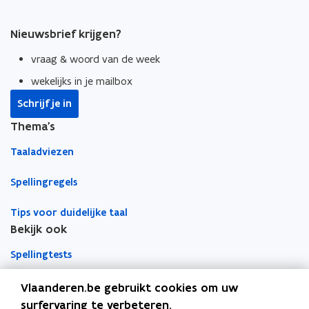
p
p
n
e
e
k
Nieuwsbrief krijgen?
n
n
n
t
t
a
vraag & woord van de week
i
i
a
wekelijks in je mailbox
n
n
r
n
n
k
Schrijf je in
i
i
l
Thema's
e
e
e
u
u
m
Taaladviezen
w
w
b
Spellingregels
v
v
o
e
e
r
Tips voor duidelijke taal
n
n
d
Bekijk ook
s
s
t
t
Spellingtests
e
e
r
r
Boek- en webwijzer
Vlaanderen.be gebruikt cookies om uw
surfervaring te verbeteren.