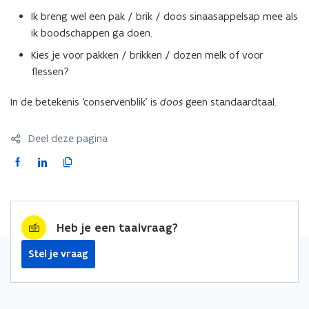
Ik breng wel een pak / brik / doos sinaasappelsap mee als
ik boodschappen ga doen.
Kies je voor pakken / brikken / dozen melk of voor
flessen?
In de betekenis ‘conservenblik’ is
doos
geen standaardtaal.
Deel deze pagina
F
L
K
a
i
o
c
n
p
e
k
i
Heb je een taalvraag?
b
e
e
o
d
e
Stel je vraag
o
i
r
k
n
l
o
o
i