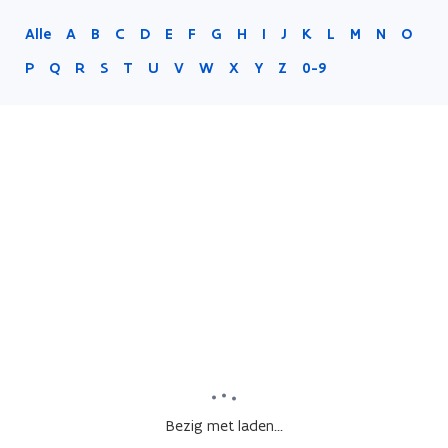
Alle
A
B
C
D
E
F
G
H
I
J
K
L
M
N
O
P
Q
R
S
T
U
V
W
X
Y
Z
0-9
Bezig met laden...