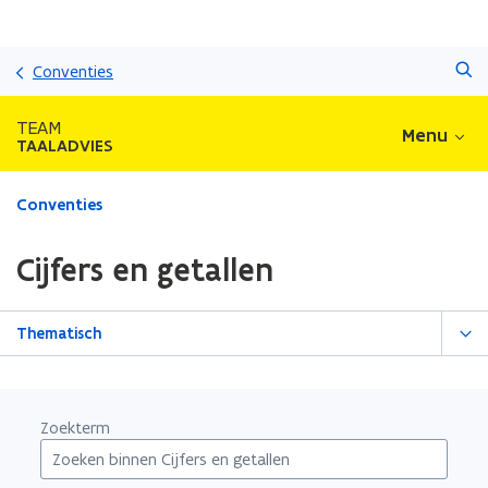
Overslaan
Zoeken
en
Conventies
naar
de
TEAM
Menu
inhoud
TAALADVIES
gaan
Gedaan
Conventies
met
laden.
Cijfers en getallen
U
bevindt
zich
Thematisch
op:
Cijfers
en
getallen
Zoekterm