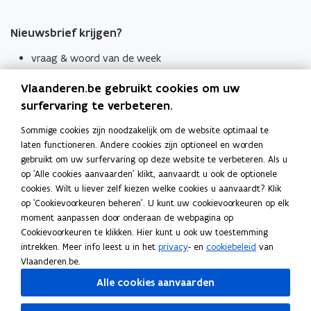
Nieuwsbrief krijgen?
vraag & woord van de week
wekelijks in je mailbox
Vlaanderen.be gebruikt cookies om uw
Schrijf je in
surfervaring te verbeteren.
Thema's
Sommige cookies zijn noodzakelijk om de website optimaal te
laten functioneren. Andere cookies zijn optioneel en worden
Taaladviezen
gebruikt om uw surfervaring op deze website te verbeteren. Als u
op 'Alle cookies aanvaarden' klikt, aanvaardt u ook de optionele
Spellingregels
cookies. Wilt u liever zelf kiezen welke cookies u aanvaardt? Klik
op 'Cookievoorkeuren beheren'. U kunt uw cookievoorkeuren op elk
Tips voor duidelijke taal
moment aanpassen door onderaan de webpagina op
Bekijk ook
Cookievoorkeuren te klikken. Hier kunt u ook uw toestemming
intrekken. Meer info leest u in het
privacy
- en
cookiebeleid
van
Spellingtests
Vlaanderen.be.
Alle cookies aanvaarden
Boek- en webwijzer